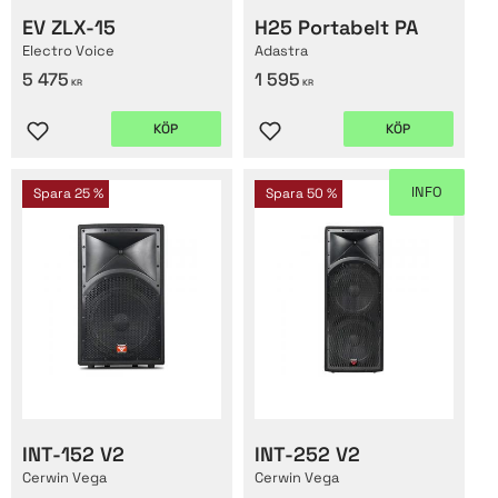
EV ZLX-15
H25 Portabelt PA
Electro Voice
Adastra
5 475
1 595
KR
KR
KÖP
KÖP
Lägg till i favoriter
Lägg till i favoriter
INFO
Spara
25
%
Spara
50
%
INT-152 V2
INT-252 V2
Cerwin Vega
Cerwin Vega