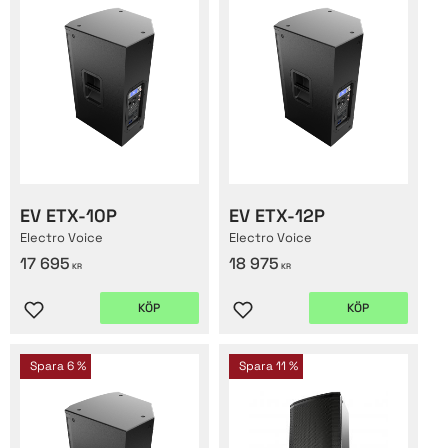
EV ETX-10P
EV ETX-12P
Electro Voice
Electro Voice
17 695
18 975
KR
KR
KÖP
KÖP
Lägg till i favoriter
Lägg till i favoriter
Spara
6
%
Spara
11
%