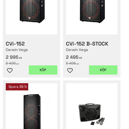
CVi-152
CVi-152 B-STOCK
Cerwin Vega
Cerwin Vega
2 995
2 495
KR
KR
5 495
5 495
KR
KR
KÖP
KÖP
Lägg till i favoriter
Lägg till i favoriter
Spara
38
%