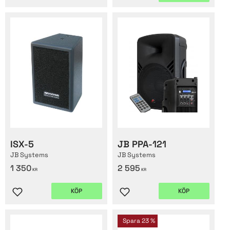
Lägg till i favoriter
Lägg till i favoriter
ISX-5
JB PPA-121
JB Systems
JB Systems
1 350
2 595
KR
KR
KÖP
KÖP
Lägg till i favoriter
Lägg till i favoriter
Spara
23
%