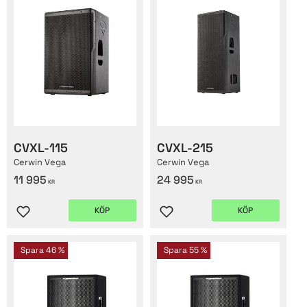
CVXL-115
CVXL-215
Cerwin Vega
Cerwin Vega
11 995
24 995
KR
KR
KÖP
KÖP
Lägg till i favoriter
Lägg till i favoriter
Spara
46
%
Spara
55
%