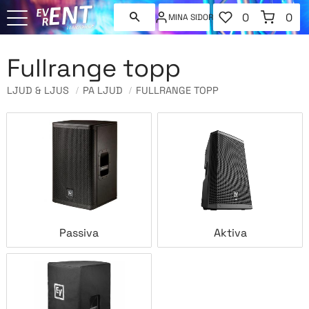
FAVORITER
KUNDVAGN
0
0
MINA SIDOR
ANTAL FAVORI
ANT
Meny
Fullrange topp
LJUD & LJUS
PA LJUD
FULLRANGE TOPP
Passiva
Aktiva