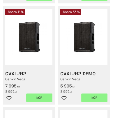
Spara
11
%
Spara
33
%
CVXL-112
CVXL-112 DEMO
Cerwin Vega
Cerwin Vega
7 995
5 995
KR
KR
8 995
8 995
KR
KR
KÖP
KÖP
Lägg till i favoriter
Lägg till i favoriter