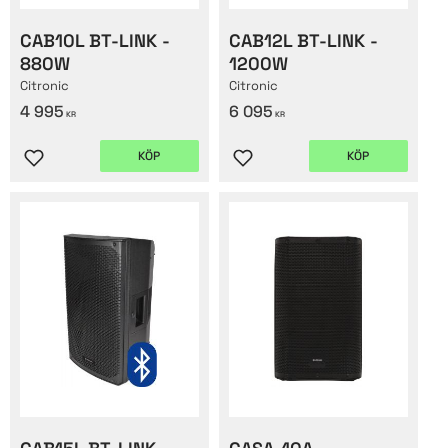
CAB10L BT-LINK -
CAB12L BT-LINK -
880W
1200W
Citronic
Citronic
4 995
6 095
KR
KR
KÖP
KÖP
Lägg till i favoriter
Lägg till i favoriter