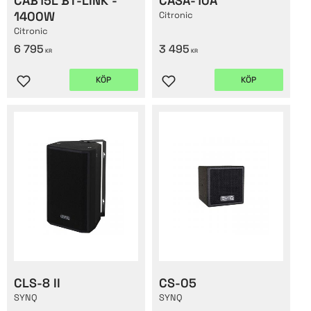
CAB15L BT-LINK -
CASA-10A
1400W
Citronic
Citronic
6 795
3 495
KR
KR
KÖP
KÖP
Lägg till i favoriter
Lägg till i favoriter
CLS-8 II
CS-05
SYNQ
SYNQ