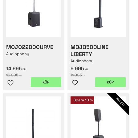
MOJO2200CURVE
MOJO500LINE
LIBERTY
Audiophony
Audiophony
14 995
9 995
KR
KR
15 995
11 995
KR
KR
KÖP
KÖP
Lägg till i favoriter
Lägg till i favoriter
NYHET!
Spara
10
%