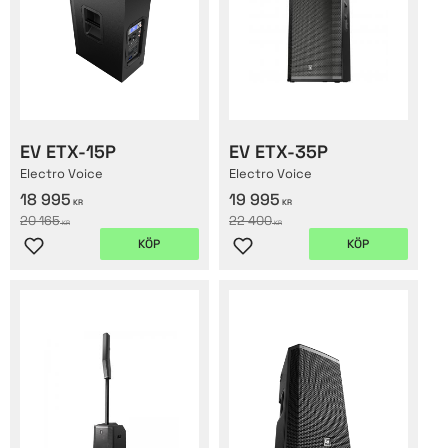
EV ETX-15P
EV ETX-35P
Electro Voice
Electro Voice
18 995
19 995
KR
KR
20 165
22 400
KR
KR
KÖP
KÖP
Lägg till i favoriter
Lägg till i favoriter