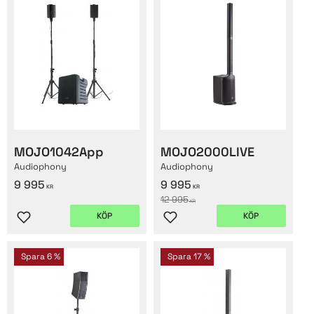
MOJO1042App
MOJO2000LIVE
Audiophony
Audiophony
9 995
9 995
KR
KR
12 995
KR
KÖP
KÖP
Lägg till i favoriter
Lägg till i favoriter
Spara
6
%
Spara
17
%