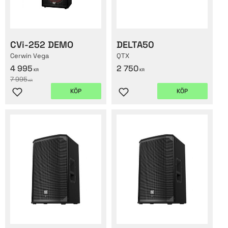
CVi-252 DEMO
DELTA50
Cerwin Vega
QTX
4 995
2 750
KR
KR
7 995
KR
KÖP
KÖP
Lägg till i favoriter
Lägg till i favoriter