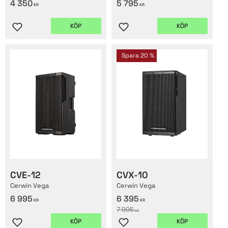
4 350
5 795
KR
KR
KÖP
KÖP
Lägg till i favoriter
Lägg till i favoriter
Spara
20
%
CVE-12
CVX-10
Cerwin Vega
Cerwin Vega
6 995
6 395
KR
KR
7 995
KR
KÖP
KÖP
Lägg till i favoriter
Lägg till i favoriter