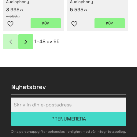
Audiophony
Audiophony
3 995
5 595
KR
KR
4 550
KR
KÖP
KÖP
Lägg till i favoriter
Lägg till i favoriter
1–
48
av
95
Nyhetsbrev
PRENUMERERA
Dina personuppgifter behandlas i enlighet med vår
integritetspolicy
.