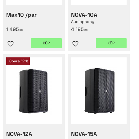
Max10 /par
NOVA-10A
Audiophony
1 495
4 195
KR
KR
KÖP
KÖP
Lägg till i favoriter
Lägg till i favoriter
Spara
12
%
NOVA-12A
NOVA-15A