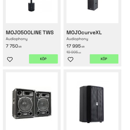
MOJO500LINE TWS
MOJOcurveXL
Audiophony
Audiophony
7 750
17 995
KR
KR
19 995
KR
KÖP
KÖP
Lägg till i favoriter
Lägg till i favoriter