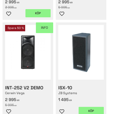
2 995
2 995
KR
KR
3 995
5 995
KR
KR
KÖP
Lägg till i favoriter
Lägg till i favoriter
INFO
Spara
50
%
INT-252 V2 DEMO
ISX-10
Cerwin Vega
JB Systems
2 995
1 495
KR
KR
5 995
KR
KÖP