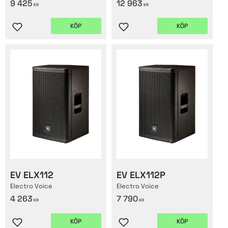
9 425
12 963
KR
KR
KÖP
KÖP
Lägg till i favoriter
Lägg till i favoriter
EV ELX112
EV ELX112P
Electro Voice
Electro Voice
4 263
7 790
KR
KR
KÖP
KÖP