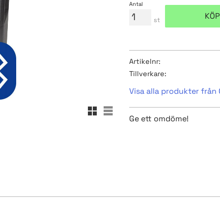
Antal
KÖP
st
Artikelnr
Tillverkare
Visa alla produkter från 
Rutnätsvy
Listvy
Ge ett omdöme!