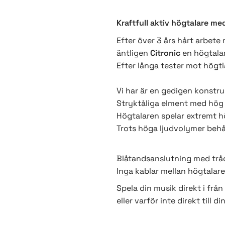
Kraftfull aktiv högtalare me
Efter över 3 års hårt arbet
äntligen
Citronic
en högtalar
Efter långa tester mot högt
Vi har är en gedigen konstru
Stryktåliga elment med hög 
Högtalaren spelar extremt h
Trots höga ljudvolymer behål
Blåtandsanslutning med tråd
Inga kablar mellan högtalar
Spela din musik direkt i från
eller varför inte direkt till 