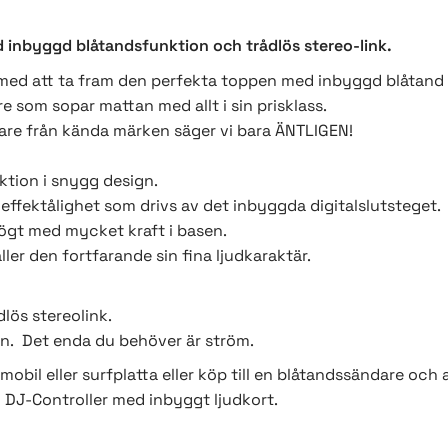
d inbyggd blåtandsfunktion och trådlös stereo-link.
e med att ta fram den perfekta toppen med inbyggd blåtand
e som sopar mattan med allt i sin prisklass.
lare från kända märken säger vi bara ÄNTLIGEN!
ktion i snygg design.
effektålighet som drivs av det inbyggda digitalslutsteget.
ögt med mycket kraft i basen.
ler den fortfarande sin fina ljudkaraktär.
lös stereolink.
en. Det enda du behöver är ström.
 mobil eller surfplatta eller köp till en blåtandssändare och 
din DJ-Controller med inbyggt ljudkort.