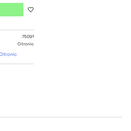
Lägg till i favoriter
75091
Citronic
Citronic