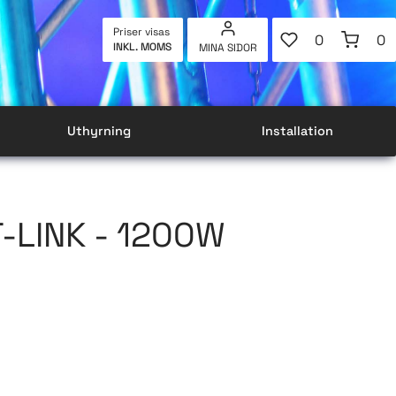
FAVORITER
KUNDVAG
Priser visas
0
0
INKL. MOMS
MINA SIDOR
ANTAL FAVOR
AN
Uthyrning
Installation
-LINK - 1200W