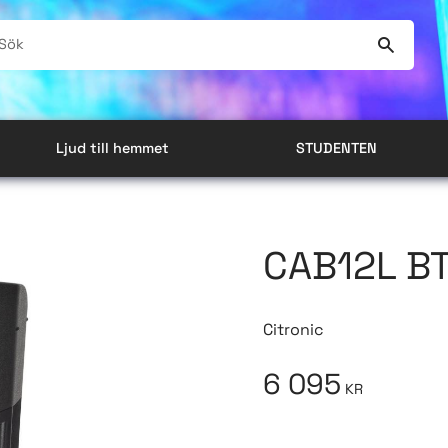
Ljud till hemmet
STUDENTEN
CAB12L BT
Citronic
6 095
KR