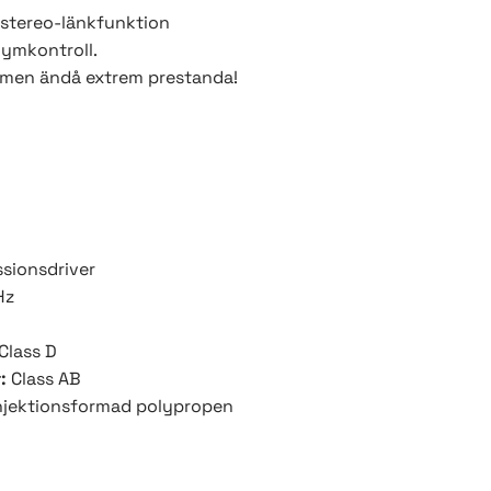
stereo-länkfunktion
lymkontroll.
kt men ändå extrem prestanda!
sionsdriver
Hz
Class D
:
Class AB
njektionsformad polypropen