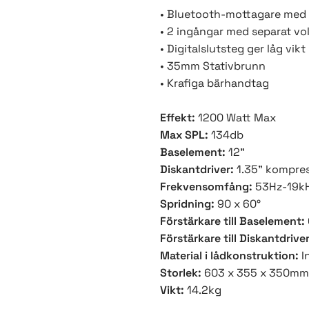
• Bluetooth-mottagare med 
• 2 ingångar med separat vo
• Digitalslutsteg ger låg vi
• 35mm Stativbrunn
• Krafiga bärhandtag
Effekt:
1200 Watt Max
Max SPL:
134db
Baselement:
12"
Diskantdriver:
1.35" kompres
Frekvensomfång:
53Hz-19k
Spridning:
90 x 60°
Förstärkare till Baselement:
Förstärkare till Diskantdriver
Material i lådkonstruktion:
I
Storlek:
603 x 355 x 350mm
Vikt:
14.2kg