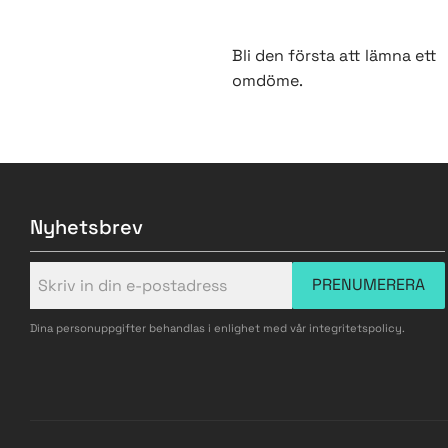
Bli den första att lämna ett
omdöme.
Nyhetsbrev
PRENUMERERA
Dina personuppgifter behandlas i enlighet med vår
integritetspolicy
.