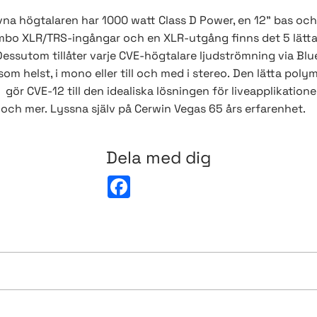
a högtalaren har 1000 watt Class D Power, en 12" bas och e
bo XLR/TRS-ingångar och en XLR-utgång finns det 5 lätt
Dessutom tillåter varje CVE-högtalare ljudströmning via Blu
om helst, i mono eller till och med i stereo.
Den lätta poly
r CVE-12 till den idealiska lösningen för liveapplikationer
 och mer.
Lyssna själv på Cerwin Vegas 65 års erfarenhet.
Dela med dig
F
a
c
e
b
o
o
k