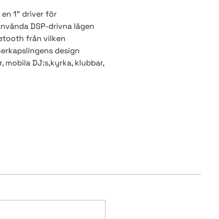
n 1" driver för
använda DSP-drivna lägen
etooth från vilken
merkapslingens design
, mobila DJ:s,kyrka, klubbar,