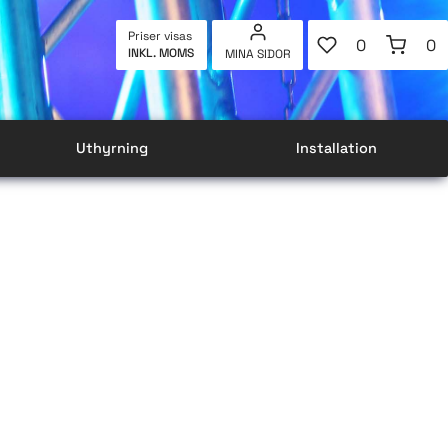
FAVORITER
KUNDVAG
Priser visas
0
0
INKL. MOMS
MINA SIDOR
ANTAL FAVOR
AN
Uthyrning
Installation