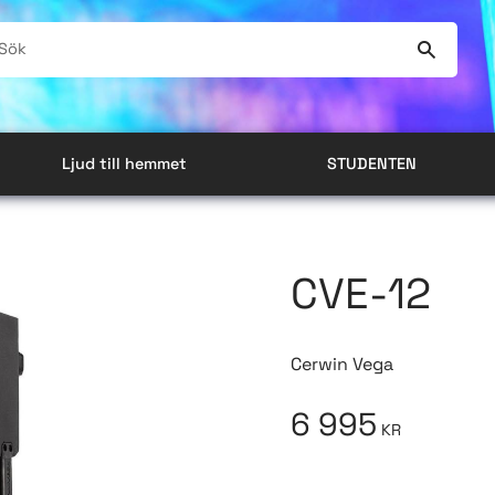
Ljud till hemmet
STUDENTEN
CVE-12
Cerwin Vega
6 995
KR