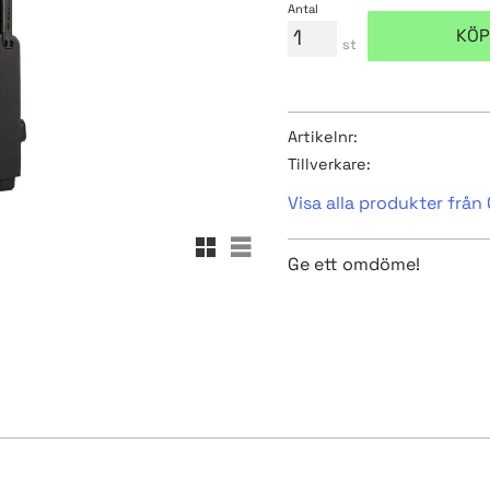
Antal
KÖP
st
Artikelnr
Tillverkare
Visa alla produkter från
Rutnätsvy
Listvy
Ge ett omdöme!