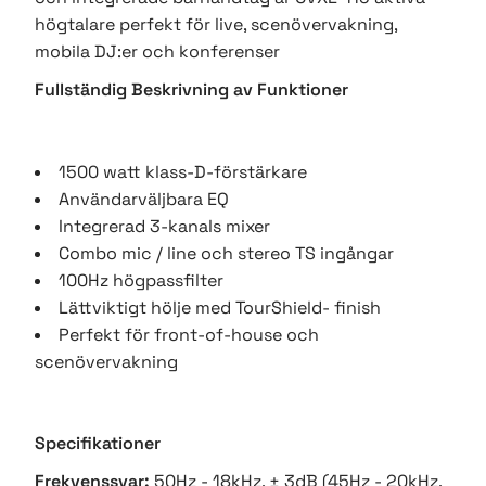
högtalare perfekt för live, scenövervakning,
mobila DJ:er och konferenser
Fullständig Beskrivning av Funktioner
1500 watt klass-D-förstärkare
Användarväljbara EQ
Integrerad 3-kanals mixer
Combo mic / line och stereo TS ingångar
100Hz högpassfilter
Lättviktigt hölje med TourShield- finish
Perfekt för front-of-house och
scenövervakning
Specifikationer
Frekvenssvar:
50Hz - 18kHz, ± 3dB (45Hz - 20kHz,