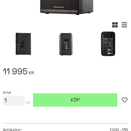
Rutnäts
Lis
11 995
KR
Antal
KÖP
Lägg
st
Artikelnr
CVXL-115