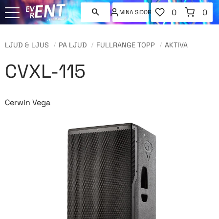
FAVORITER
KUNDVAGN
0
0
MINA SIDOR
ANTAL FAVORI
ANT
Meny
LJUD & LJUS
PA LJUD
FULLRANGE TOPP
AKTIVA
CVXL-115
Cerwin Vega