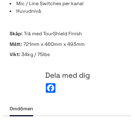
Mic / Line Switches per kanal
Huvudnivå
Skåp:
Trä med TourShield Finish
Mått:
721mm x 460mm x 493mm
Vikt:
34kg / 75lbs
Dela med dig
F
a
c
e
b
Omdömen
o
o
k