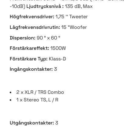
-10dB)
Ljudtrycksnivå :
135 dB, Max
Högfrekvensdriver:
1,75 '' Tweeter
Lågfrekvensdrivrutin:
15 "Woofer
Dispersion:
90 ° x 60 °
Förstärkareffekt:
1500W
Förstärkare Typ:
Klass-D
Ingångskontakter:
3
2 x XLR / TRS Combo
1 x Stereo TS, L / R
Utgångskontakter:
3