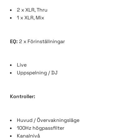
2 x XLR, Thru
1 x XLR, Mix
EQ:
2 x Förinställningar
Live
Uppspelning / DJ
Kontroller:
Huvud / Övervakningsläge
100Hz högpassfilter
Kanalnivå