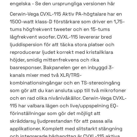
engelska - Se den ursprungliga versionen här
Cerwin-Vega CVXL-115 Aktiv PA-högtalare har en
1500-watt klass-D förstärkare som driver en 1,75-
tums högfrekvent tweeter och en 15-tums
lågfrekvent woofer. CVXL-115 levererar bred
ljuddispersion för att täcka stora platser och
reproducerar ljudet korrekt med kristallklara
höjder, smidig mittenfrekvens och rika
basresponser. Bakpanelen ger en inbyggd 3-
kanals mixer med två XLR/TRS-
kombinationsingångar och en TS-stereoingång
som gör att du kan ansluta upp till två mikrofoner
och en rad olika nivånivåkällor. Cerwin-Vega CVXL-
115 har valbara lägen och live/uppspelning EQ-
förinställningar som gör det möjligt att
skräddarsy ljudprestandan för att passa alla
applikationer. Komplett med slitstarkt stängning
och integrerade bärhandtag är CVXL-115 aktiva