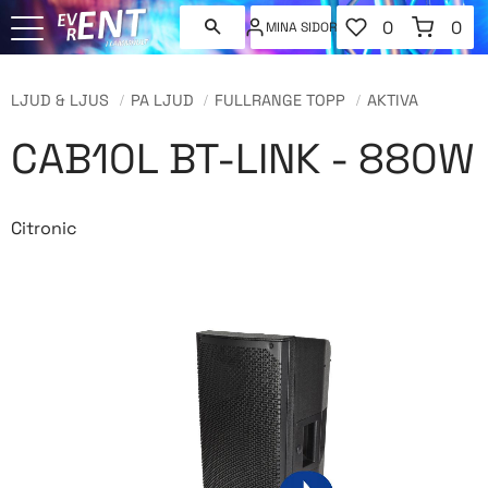
FAVORITER
KUNDVAGN
0
0
MINA SIDOR
ANTAL FAVORI
ANT
Meny
LJUD & LJUS
PA LJUD
FULLRANGE TOPP
AKTIVA
CAB10L BT-LINK - 880W
Citronic