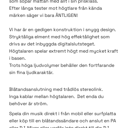
som sopar mattan med allt i sin prisklass.
Efter långa tester mot högtlare från kända
märken säger vi bara ÄNTLIGEN!
Vi har är en gedigen konstruktion i snygg design.
Stryktåliga elment med hög effektålighet som
drivs av det inbyggda digitalslutsteget.
Högtalaren spelar extremt högt med mycket kraft
i basen.
Trots höga ljudvolymer behåller den fortfarande
sin fina ljudkaraktär.
Blåtandsanslutning med trådlös stereolink.
Inga kablar mellan högtalaren. Det enda du
behöver är ström.
Spela din musik direkt i från mobil eller surfplatta
eller köp till en blåtandssändare och anslut en PA
eller DJ-Mixer eller varför inte direkt till din DJ-