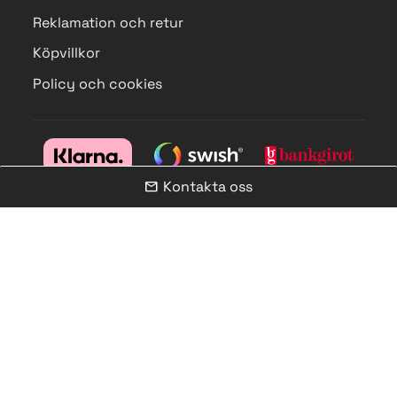
Reklamation och retur
Köpvillkor
Policy och cookies
Kontakta oss
mail