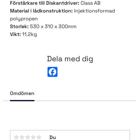
Förstärkare till Diskantdriver:
Class AB
Material i lådkonstruktion:
Injektionsformad
polypropen
Storlek:
530 x 310 x 300mm
Vikt:
11.2kg
Dela med dig
F
a
c
e
b
Omdömen
o
o
k
Du