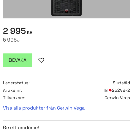
Nedsatt pris:
2 995
KR
Ordinarie pris:
5 995
KR
BEVAKA
Lägg till i favoriter
Lagerstatus
Slutsåld
Artikelnr
INT-252V2-2
Tillverkare
Cerwin Vega
Visa alla produkter från Cerwin Vega
Ge ett omdöme!