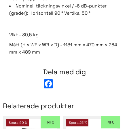
Nominell täckningsvinkel / -6 dB-punkter
(grader): Horisontell 90 ° Vertikal 50 °
Vikt - 39,5 kg
Mått (H x WF x WB x D) - 1181 mm x 470 mm x 264
mm x 489 mm
Dela med dig
F
a
c
e
b
Relaterade produkter
o
o
k
INFO
INFO
Spara
40
%
Spara
25
%