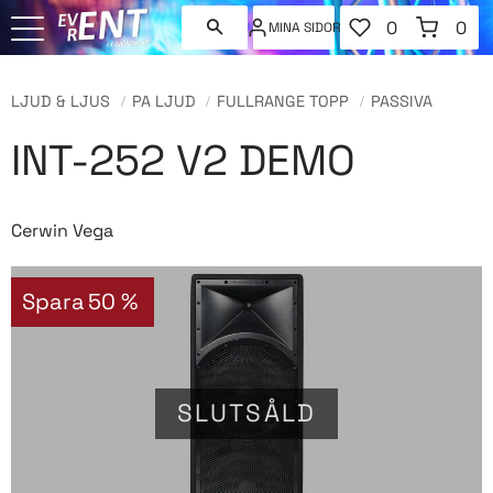
FAVORITER
KUNDVAGN
0
0
MINA SIDOR
ANTAL FAVORI
ANT
Meny
LJUD & LJUS
PA LJUD
FULLRANGE TOPP
PASSIVA
INT-252 V2 DEMO
Cerwin Vega
Spara
50
%
SLUTSÅLD