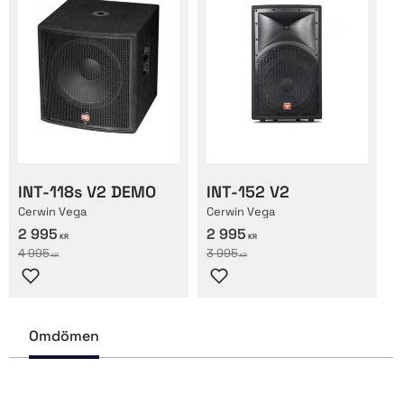
INT-118s V2 DEMO
INT-152 V2
Cerwin Vega
Cerwin Vega
2 995
2 995
KR
KR
4 995
3 995
KR
KR
Lägg till i favoriter
Lägg till i favoriter
Omdömen