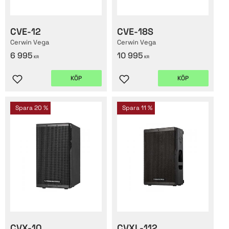
CVE-12
CVE-18S
Cerwin Vega
Cerwin Vega
6 995
10 995
KR
KR
KÖP
KÖP
Lägg till i favoriter
Lägg till i favoriter
Spara
20
%
Spara
11
%
CVX-10
CVXL-112