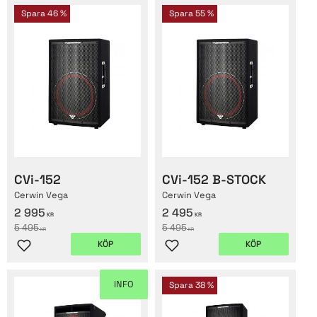
Spara
46
%
Spara
55
%
CVi-152
CVi-152 B-STOCK
Cerwin Vega
Cerwin Vega
2 995
2 495
KR
KR
5 495
5 495
KR
KR
KÖP
KÖP
Lägg till i favoriter
Lägg till i favoriter
INFO
Spara
38
%