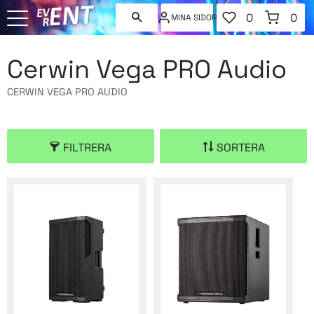
FAVORITER
KUNDVAGN
0
0
MINA SIDOR
ANTAL FAVORI
ANT
Meny
Cerwin Vega PRO Audio
CERWIN VEGA PRO AUDIO
FILTRERA
SORTERA