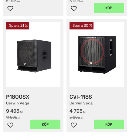
5 995
5 995
KR
KR
KÖP
Lägg till i favoriter
Lägg till i favoriter
Spara
21
%
Spara
20
%
P1800SX
​CVi-118S
Cerwin Vega
Cerwin Vega
9 495
4 795
KR
KR
11 995
5 995
KR
KR
KÖP
KÖP
Lägg till i favoriter
Lägg till i favoriter