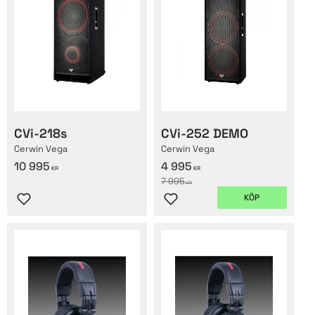
CVi-218s
CVi-252 DEMO
Cerwin Vega
Cerwin Vega
10 995
4 995
KR
KR
7 995
KR
KÖP
Lägg till i favoriter
Lägg till i favoriter