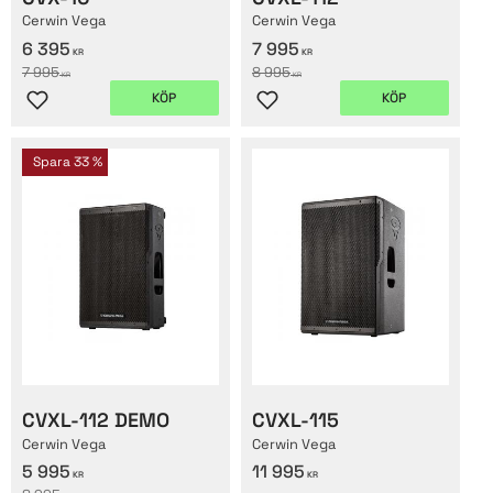
Cerwin Vega
Cerwin Vega
6 395
7 995
KR
KR
7 995
8 995
KR
KR
KÖP
KÖP
Lägg till i favoriter
Lägg till i favoriter
Spara
33
%
CVXL-112 DEMO
CVXL-115
Cerwin Vega
Cerwin Vega
5 995
11 995
KR
KR