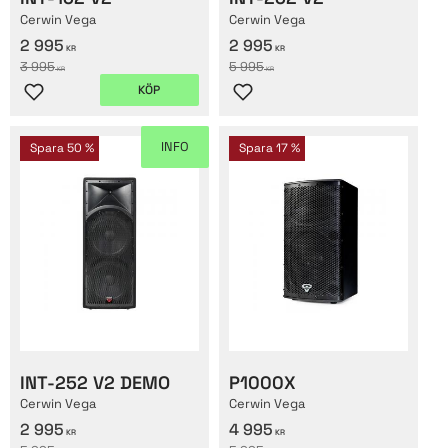
Cerwin Vega
Cerwin Vega
2 995
2 995
KR
KR
3 995
5 995
KR
KR
KÖP
Lägg till i favoriter
Lägg till i favoriter
INFO
Spara
50
%
Spara
17
%
INT-252 V2 DEMO
P1000X
Cerwin Vega
Cerwin Vega
2 995
4 995
KR
KR