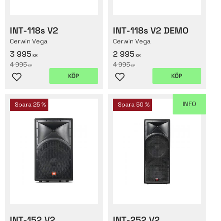
INT-118s V2
INT-118s V2 DEMO
Cerwin Vega
Cerwin Vega
3 995
2 995
KR
KR
4 995
4 995
KR
KR
KÖP
KÖP
Lägg till i favoriter
Lägg till i favoriter
INFO
Spara
25
%
Spara
50
%
INT-152 V2
INT-252 V2