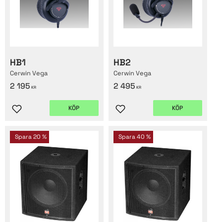
HB1
HB2
Cerwin Vega
Cerwin Vega
2 195
2 495
KR
KR
KÖP
KÖP
Lägg till i favoriter
Lägg till i favoriter
Spara
20
%
Spara
40
%