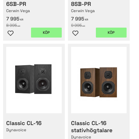
6SB-PR
8SB-PR
Cerwin Vega
Cerwin Vega
7 995
7 995
KR
KR
8 995
9 995
KR
KR
KÖP
KÖP
Lägg till i favoriter
Lägg till i favoriter
Classic CL-16
Classic CL-16
stativhögtalare
Dynavoice
Dynavoice