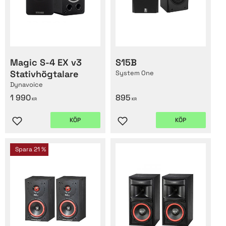
Magic S-4 EX v3
S15B
Stativhögtalare
System One
Dynavoice
1 990
895
KR
KR
KÖP
KÖP
Lägg till i favoriter
Lägg till i favoriter
Spara
21
%