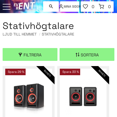
FAVORITER
KUNDVAGN
0
0
MINA SIDOR
ANTAL FAVORI
ANT
Meny
Stativhögtalare
LJUD TILL HEMMET
STATIVHÖGTALARE
FILTRERA
SORTERA
NYHET!
NYHET!
Spara
29
%
Spara
33
%