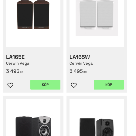
LA165E
LA165W
Cerwin Vega
Cerwin Vega
3 495
3 495
KR
KR
KÖP
KÖP
Lägg till i favoriter
Lägg till i favoriter