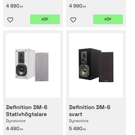
4 990
4 990
KR
KR
KÖP
KÖP
Lägg till i favoriter
Lägg till i favoriter
Definition DM-6
Definition DM-6
Stativhögtalare
svart
Dynavoice
Dynavoice
4 490
5 490
KR
KR