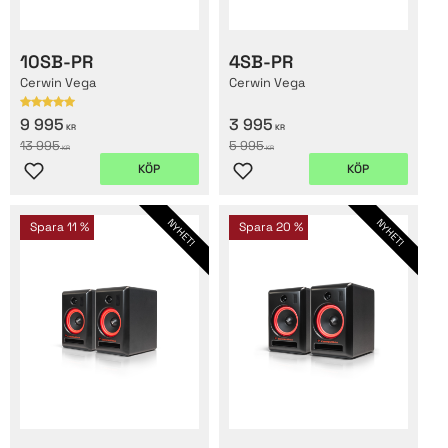
10SB-PR
4SB-PR
Cerwin Vega
Cerwin Vega
9 995
3 995
KR
KR
13 995
5 995
KR
KR
KÖP
KÖP
Lägg till i favoriter
Lägg till i favoriter
NYHET!
NYHET!
Spara
11
%
Spara
20
%