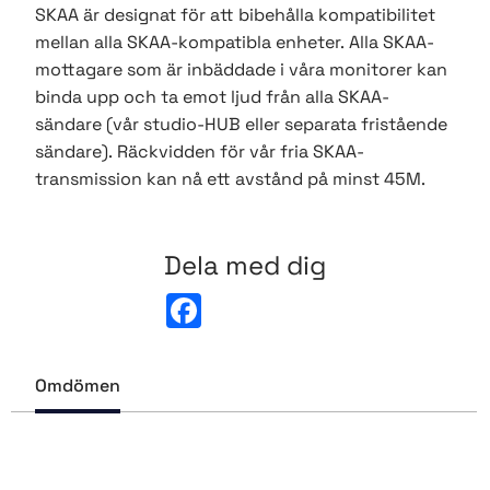
SKAA är designat för att bibehålla kompatibilitet
mellan alla SKAA-kompatibla enheter.
Alla SKAA-
mottagare som är inbäddade i våra monitorer kan
binda upp och ta emot ljud från alla SKAA-
sändare (vår studio-HUB eller separata fristående
sändare).
Räckvidden för vår fria SKAA-
transmission kan nå ett avstånd på minst 45M.
Dela med dig
F
a
c
e
b
Omdömen
o
o
k