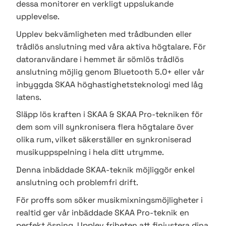
dessa monitorer en verkligt uppslukande
upplevelse.
Upplev bekvämligheten med trådbunden eller
trådlös anslutning med våra aktiva högtalare.
För
datoranvändare i hemmet är sömlös trådlös
anslutning möjlig genom Bluetooth 5.0+ eller vår
inbyggda SKAA höghastighetsteknologi med låg
latens.
Släpp lös kraften i SKAA & SKAA Pro-tekniken för
dem som vill synkronisera flera högtalare över
olika rum, vilket säkerställer en synkroniserad
musikuppspelning i hela ditt utrymme.
Denna inbäddade SKAA-teknik möjliggör enkel
anslutning och problemfri drift.
För proffs som söker musikmixningsmöjligheter i
realtid ger vår inbäddade SKAA Pro-teknik en
perfekt ösning.
Upplev friheten att finjustera dina