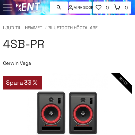
FAVORITER
KUNDVAGN
0
0
MINA SIDOR
ANTAL FAVORI
ANT
Meny
LJUD TILL HEMMET
BLUETOOTH HÖGTALARE
4SB-PR
Cerwin Vega
NYHET!
Spara
33
%