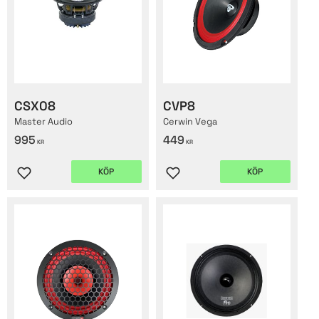
CSX08
CVP8
Master Audio
Cerwin Vega
995
449
KR
KR
KÖP
KÖP
Lägg till i favoriter
Lägg till i favoriter