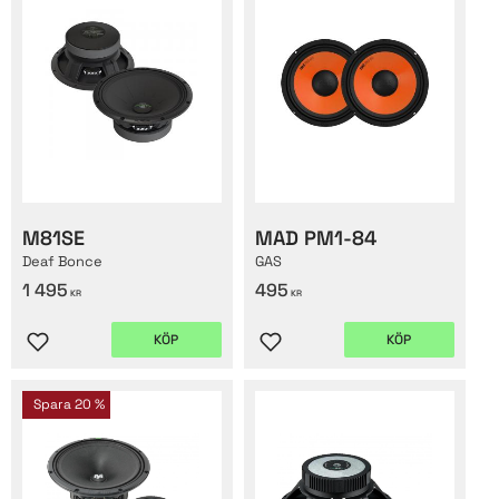
M81SE
MAD PM1-84
Deaf Bonce
GAS
1 495
495
KR
KR
KÖP
KÖP
Lägg till i favoriter
Lägg till i favoriter
Spara
20
%