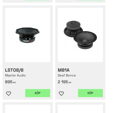
LST08/8
M81A
Master Audio
Deaf Bonce
895
2 195
KR
KR
KÖP
KÖP
Lägg till i favoriter
Lägg till i favoriter