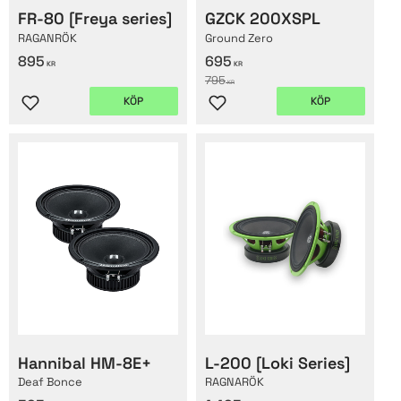
FR-80 [Freya series]
GZCK 200XSPL
RAGANRÖK
Ground Zero
895
695
KR
KR
795
KR
KÖP
KÖP
Lägg till i favoriter
Lägg till i favoriter
Hannibal HM-8E+
L-200 [Loki Series]
Deaf Bonce
RAGNARÖK