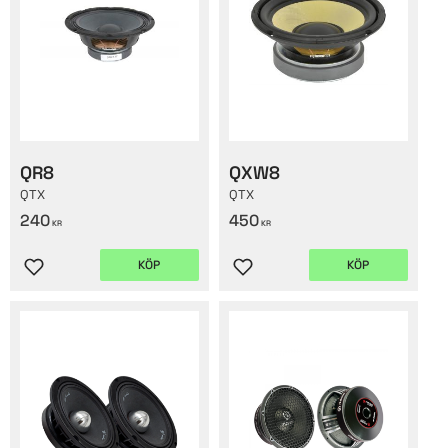
QR8
QXW8
QTX
QTX
240
450
KR
KR
KÖP
KÖP
Lägg till i favoriter
Lägg till i favoriter