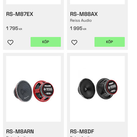
RS-M87EX
RS-M88AX
Reiss Audio
1 795
1 995
KR
KR
KÖP
KÖP
Lägg till i favoriter
Lägg till i favoriter
RS-M8ARN
RS-M8DF