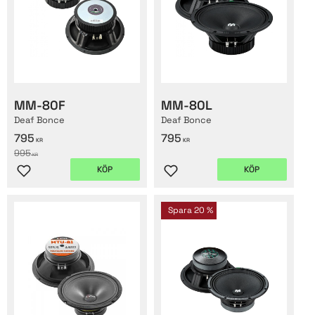
MM-80F
MM-80L
Deaf Bonce
Deaf Bonce
795
795
KR
KR
995
KR
KÖP
KÖP
Lägg till i favoriter
Lägg till i favoriter
Spara
20
%