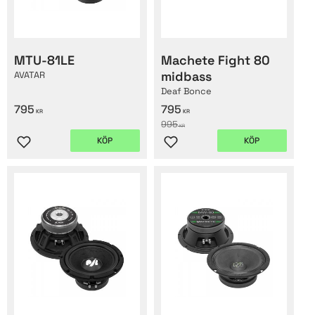
MTU-81LE
Machete Fight 80
midbass
AVATAR
Deaf Bonce
795
795
KR
KR
995
KR
KÖP
KÖP
Lägg till i favoriter
Lägg till i favoriter