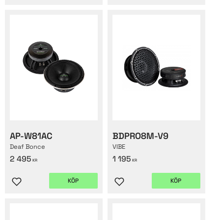
AP-W81AC
BDPRO8M-V9
Deaf Bonce
VIBE
2 495
1 195
KR
KR
KÖP
KÖP
Lägg till i favoriter
Lägg till i favoriter