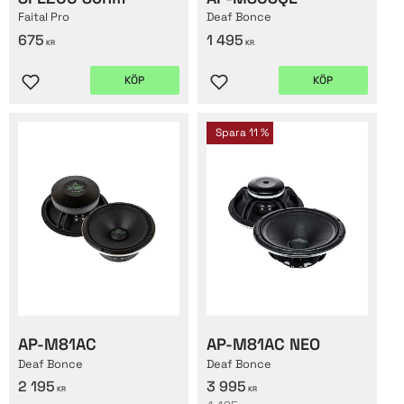
Faital Pro
Deaf Bonce
675
1 495
KR
KR
KÖP
KÖP
Lägg till i favoriter
Lägg till i favoriter
Spara
11
%
AP-M81AC
AP-M81AC NEO
Deaf Bonce
Deaf Bonce
2 195
3 995
KR
KR