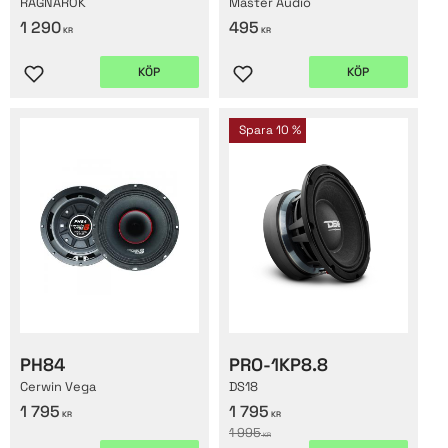
RAGNARÖK
Master Audio
1 290
495
KR
KR
KÖP
KÖP
Lägg till i favoriter
Lägg till i favoriter
Spara
10
%
PH84
PRO-1KP8.8
Cerwin Vega
DS18
1 795
1 795
KR
KR
1 995
KR