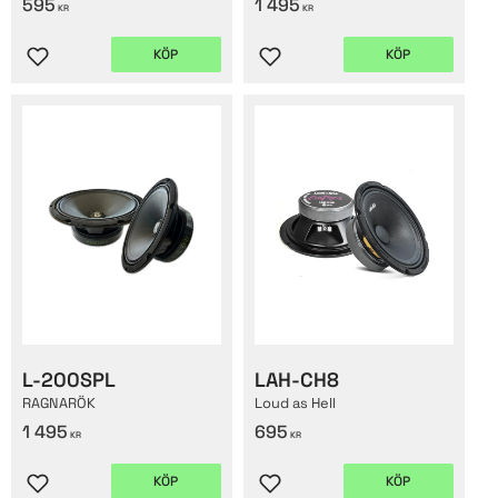
595
1 495
KR
KR
KÖP
KÖP
Lägg till i favoriter
Lägg till i favoriter
L-200SPL
LAH-CH8
RAGNARÖK
Loud as Hell
1 495
695
KR
KR
KÖP
KÖP
Lägg till i favoriter
Lägg till i favoriter