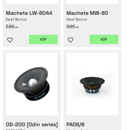
Machete LW-80A4
Machete MW-80
Deaf Bonce
Deaf Bonce
595
995
KR
KR
KÖP
KÖP
Lägg till i favoriter
Lägg till i favoriter
OD-200 [Odin series]
PA08/8