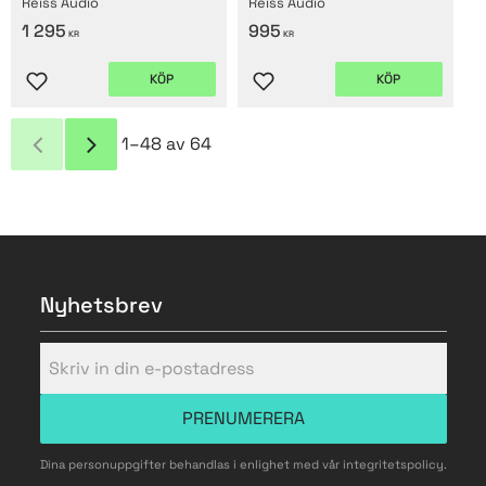
Reiss Audio
Reiss Audio
1 295
995
KR
KR
KÖP
KÖP
Lägg till i favoriter
Lägg till i favoriter
1–
48
av
64
Nyhetsbrev
PRENUMERERA
Dina personuppgifter behandlas i enlighet med vår
integritetspolicy
.