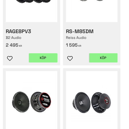
RAGE8PV3
RS-M85DM
B2 Audio
Reiss Audio
2 495
1 595
KR
KR
KÖP
KÖP
Lägg till i favoriter
Lägg till i favoriter