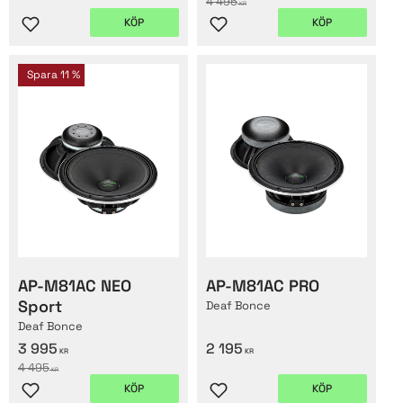
4 495
KR
KÖP
KÖP
Lägg till i favoriter
Lägg till i favoriter
Spara
11
%
AP-M81AC NEO
AP-M81AC PRO
Sport
Deaf Bonce
Deaf Bonce
3 995
2 195
KR
KR
4 495
KR
KÖP
KÖP
Lägg till i favoriter
Lägg till i favoriter