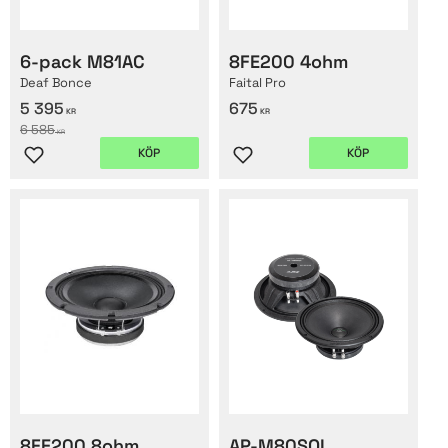
6-pack M81AC
8FE200 4ohm
Deaf Bonce
Faital Pro
5 395
675
KR
KR
6 585
KR
KÖP
KÖP
Lägg till i favoriter
Lägg till i favoriter
8FE200 8ohm
AP-M80SQL