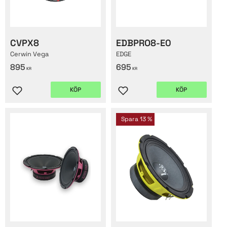
CVPX8
EDBPRO8-E0
Cerwin Vega
EDGE
895
695
KR
KR
KÖP
KÖP
Lägg till i favoriter
Lägg till i favoriter
Spara
13
%