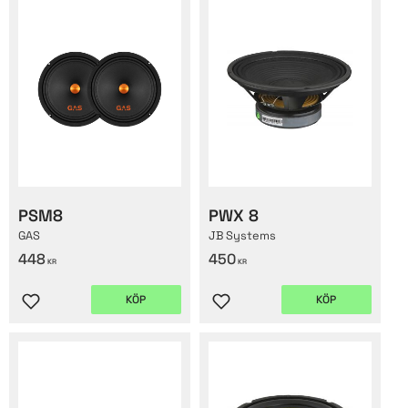
PSM8
PWX 8
GAS
JB Systems
448
450
KR
KR
KÖP
KÖP
Lägg till i favoriter
Lägg till i favoriter