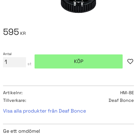
595
KR
Antal
KÖP
Lägg
st
Artikelnr
HM-8E
Tillverkare
Deaf Bonce
Visa alla produkter från Deaf Bonce
Ge ett omdöme!