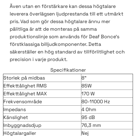
Även utan en förstärkare kan dessa högtalare
leverera överlägsen ljudprestanda till ett utmärkt
pris. Vad som gör dessa högtalare ännu mer
pålitliga är att de monteras på samma
produktionslinje som används för Deaf Bonce's
förstklassiga billjudkomponenter. Detta
säkerställer en hög standard av tillförlitlighet och
precision i varje produkt.
Specifikationer
Storlek på midbas
8"
Effekttålighet RMS
85W
Effekttålighet MAX
170 W
Frekvensområde
80-11000 Hz
Impedans
4 Ohm
Känslighet
95 dB
Inbyggnadsdjup
76,3 mm
Högtalargaller
Nej