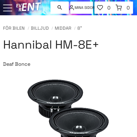
FAVORITER
KUNDVAGN
0
0
MINA SIDOR
ANTAL FAVORI
ANT
Meny
FÖR BILEN
BILLJUD
MIDDAR
8"
Hannibal HM-8E+
Deaf Bonce