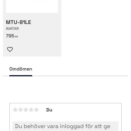
MTU-81LE
AVATAR
795
KR
Lägg till i favoriter
Omdömen
Du