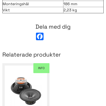
Monteringshål
186 mm
Vikt
2,23 kg
Dela med dig
F
a
c
e
b
Relaterade produkter
o
o
k
INFO