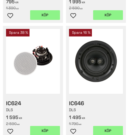
795
1 995
KR
KR
1 390
2 590
KR
KR
KÖP
KÖP
Lägg till i favoriter
Lägg till i favoriter
Spara
38
%
Spara
16
%
IC624
IC646
DLS
DLS
1 595
1 495
KR
KR
2 590
1 790
KR
KR
KÖP
KÖP
Lägg till i favoriter
Lägg till i favoriter