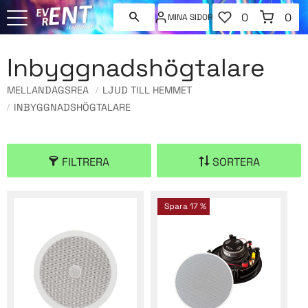
FAVORITER
KUNDVAGN
0
0
MINA SIDOR
ANTAL FAVORI
ANT
Meny
Inbyggnadshögtalare
MELLANDAGSREA
LJUD TILL HEMMET
INBYGGNADSHÖGTALARE
FILTRERA
SORTERA
Spara
17
%