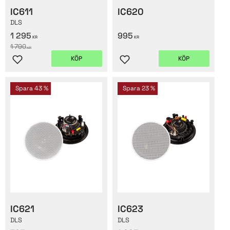
IC611
IC620
DLS
1 295
995
KR
KR
1 790
KR
KÖP
KÖP
Lägg till i favoriter
Lägg till i favoriter
Spara
43
%
Spara
23
%
IC621
IC623
DLS
DLS