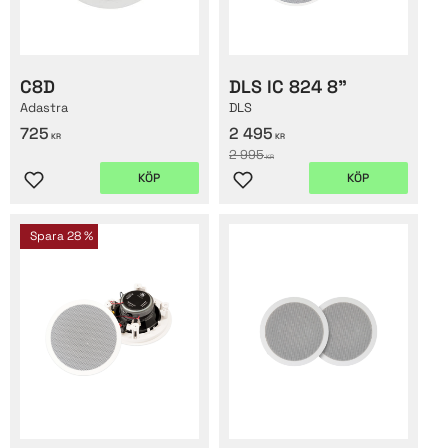
C8D
DLS IC 824 8"
Adastra
DLS
725
2 495
KR
KR
2 995
KR
KÖP
KÖP
Lägg till i favoriter
Lägg till i favoriter
Spara
28
%