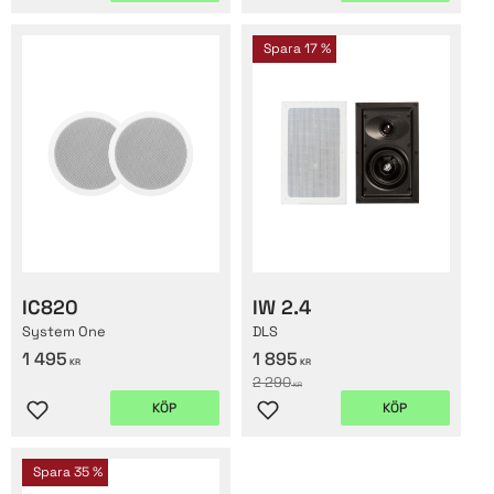
Spara
17
%
IC820
IW 2.4
System One
DLS
1 495
1 895
KR
KR
2 290
KR
KÖP
KÖP
Lägg till i favoriter
Lägg till i favoriter
Spara
35
%