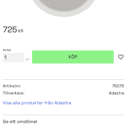
725
KR
Antal
KÖP
Lägg
st
Artikelnr
75075
Tillverkare
Adastra
Visa alla produkter från Adastra
Ge ett omdöme!