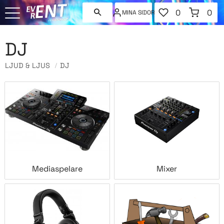
FAVORITER
KUNDVAGN
0
0
MINA SIDOR
ANTAL FAVORI
ANT
Meny
DJ
LJUD & LJUS
DJ
Mediaspelare
Mixer