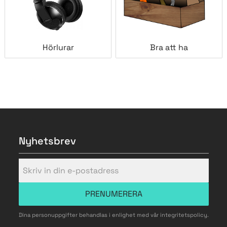
Hörlurar
Bra att ha
Nyhetsbrev
PRENUMERERA
Dina personuppgifter behandlas i enlighet med vår
integritetspolicy
.