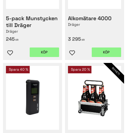
5-pack Munstycken
Alkomätare 4000
till Dräger
Dräger
Dräger
245
3 295
KR
KR
KÖP
KÖP
Lägg till i favoriter
Lägg till i favoriter
NYHET!
Spara
40
%
Spara
20
%