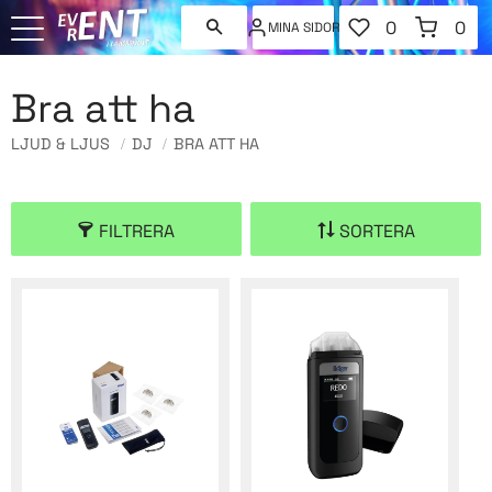
FAVORITER
KUNDVAGN
0
0
MINA SIDOR
ANTAL FAVORI
ANT
Meny
Bra att ha
LJUD & LJUS
DJ
BRA ATT HA
FILTRERA
SORTERA