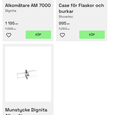
Alkomätare AM 7000
Case för Flaskor och
burkar
Dignita
Showtec
1 195
995
KR
KR
1 995
1 250
KR
KR
KÖP
KÖP
Lägg till i favoriter
Lägg till i favoriter
Munstycke Dignita