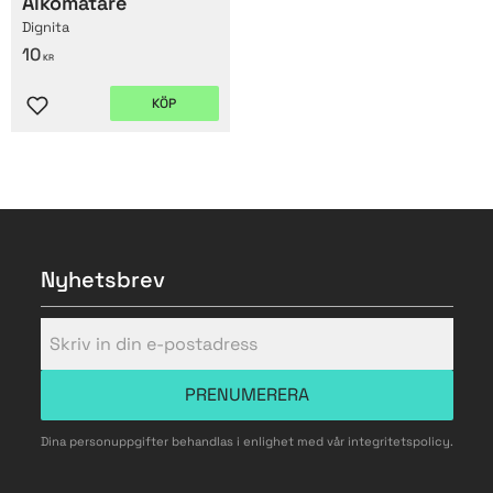
Alkomätare
Dignita
10
KR
KÖP
Lägg till i favoriter
Nyhetsbrev
PRENUMERERA
Dina personuppgifter behandlas i enlighet med vår
integritetspolicy
.