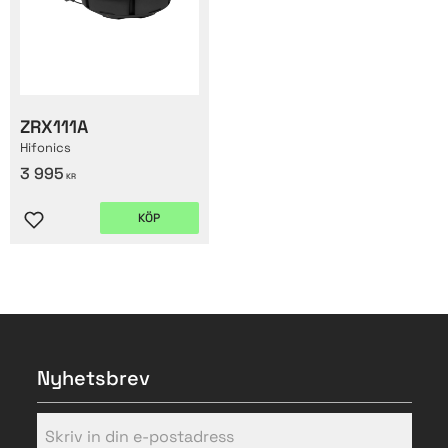
ZRX111A
Hifonics
3 995
KR
KÖP
Lägg till i favoriter
Nyhetsbrev