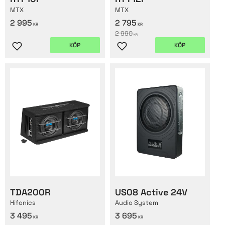
MTX
MTX
2 995
2 795
KR
KR
2 990
KR
KÖP
KÖP
Lägg till i favoriter
Lägg till i favoriter
TDA200R
US08 Active 24V
Hifonics
Audio System
3 495
3 695
KR
KR