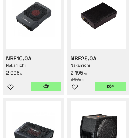
NBF10.0A
NBF25.0A
Nakamichi
Nakamichi
2 995
2 195
KR
KR
2 995
KR
KÖP
KÖP
Lägg till i favoriter
Lägg till i favoriter