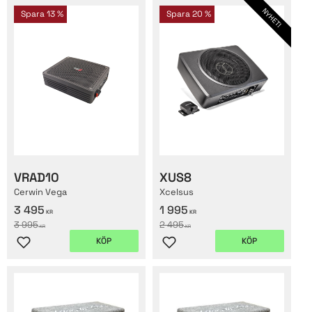
NYHET!
Spara
13
%
Spara
20
%
VRAD10
XUS8
Cerwin Vega
Xcelsus
3 495
1 995
KR
KR
3 995
2 495
KR
KR
KÖP
KÖP
Lägg till i favoriter
Lägg till i favoriter