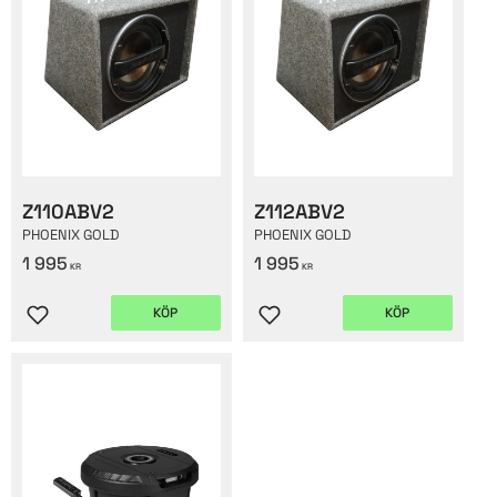
Z110ABV2
Z112ABV2
PHOENIX GOLD
PHOENIX GOLD
1 995
1 995
KR
KR
KÖP
KÖP
Lägg till i favoriter
Lägg till i favoriter