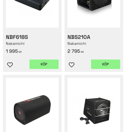
NBF618S
NBS210A
Nakamichi
Nakamichi
1 995
2 795
KR
KR
KÖP
KÖP
Lägg till i favoriter
Lägg till i favoriter