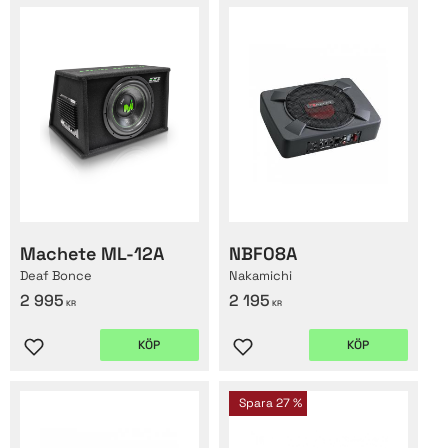
Machete ML-12A
NBF08A
Deaf Bonce
Nakamichi
2 995
2 195
KR
KR
KÖP
KÖP
Lägg till i favoriter
Lägg till i favoriter
Spara
27
%