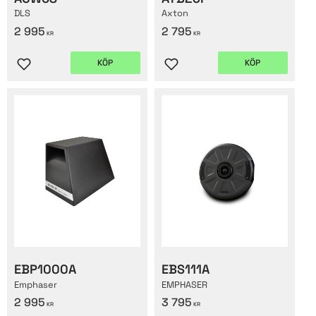
DLS
Axton
2 995
2 795
KR
KR
KÖP
KÖP
Lägg till i favoriter
Lägg till i favoriter
EBP1000A
EBS111A
Emphaser
EMPHASER
2 995
3 795
KR
KR