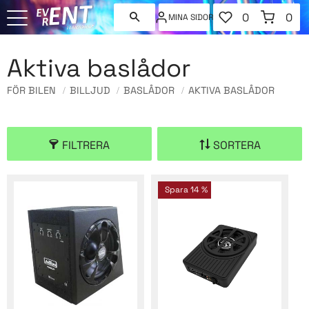
FAVORITER
KUNDVAGN
0
0
MINA SIDOR
ANTAL FAVORI
ANT
Meny
Aktiva baslådor
FÖR BILEN
BILLJUD
BASLÅDOR
AKTIVA BASLÅDOR
FILTRERA
SORTERA
Spara
14
%