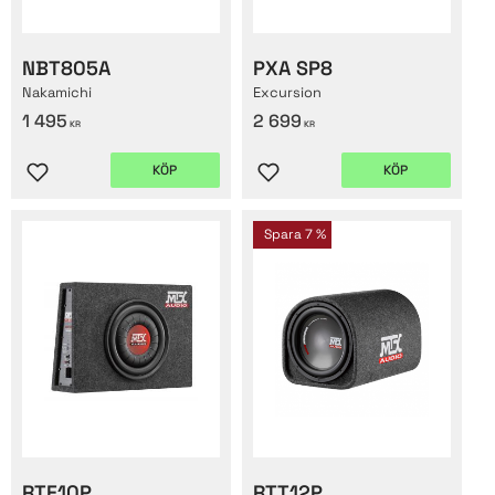
NBT805A
PXA SP8
Nakamichi
Excursion
1 495
2 699
KR
KR
KÖP
KÖP
Lägg till i favoriter
Lägg till i favoriter
Spara
7
%
RTF10P
RTT12P