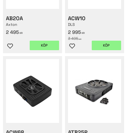
AB20A
ACW10
Axton
DLS
2 495
2 995
KR
KR
3 495
KR
KÖP
KÖP
Lägg till i favoriter
Lägg till i favoriter
ACW68
ATB25P