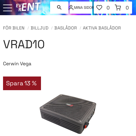
FAVORITER
KUNDVAGN
0
0
MINA SIDOR
ANTAL FAVORI
ANT
Meny
FÖR BILEN
BILLJUD
BASLÅDOR
AKTIVA BASLÅDOR
VRAD10
Cerwin Vega
Spara
13
%