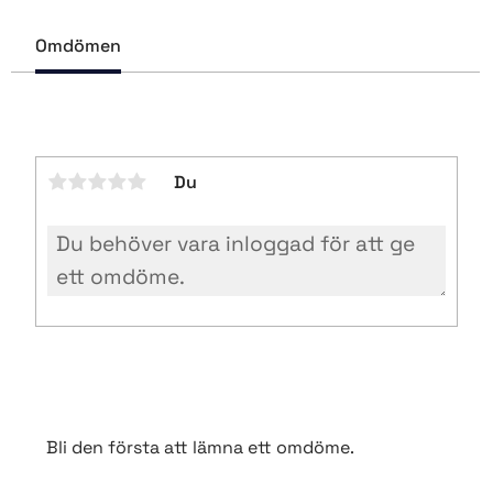
e
b
Omdömen
o
o
k
Du
Bli den första att lämna ett omdöme.