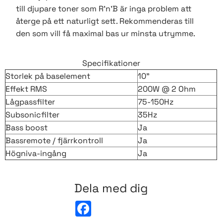
till djupare toner som R'n'B är inga problem att
återge på ett naturligt sett. Rekommenderas till
den som vill få maximal bas ur minsta utrymme.
Specifikationer
Storlek på baselement
10"
Effekt RMS
200W @ 2 Ohm
Lågpassfilter
75-150Hz
Subsonicfilter
35Hz
Bass boost
Ja
Bassremote / fjärrkontroll
Ja
Högniva-ingång
Ja
Dela med dig
F
a
c