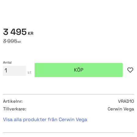
Nedsatt pris:
3 495
KR
Ordinarie pris:
3 995
KR
Antal
KÖP
Lägg
st
Artikelnr
VRAD10
Tillverkare
Cerwin Vega
Visa alla produkter från Cerwin Vega