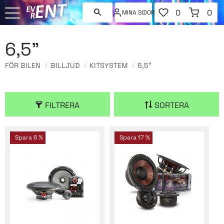
FAVORITER
KUNDVAGN
0
0
MINA SIDOR
ANTAL FAVORI
ANT
Meny
6,5"
FÖR BILEN
BILLJUD
KITSYSTEM
6,5"
FILTRERA
SORTERA
Spara
6
%
Spara
17
%