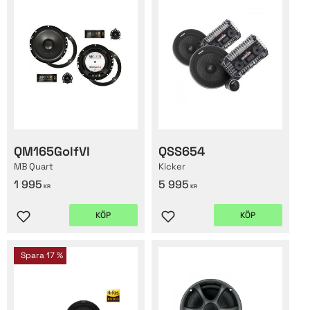
QM165GolfVI
QSS654
MB Quart
Kicker
1 995
5 995
KR
KR
KÖP
KÖP
Lägg till i favoriter
Lägg till i favoriter
Spara
17
%