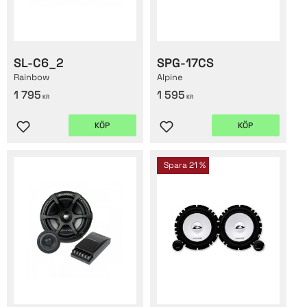
SL-C6_2
SPG-17CS
Rainbow
Alpine
1 795
1 595
KR
KR
KÖP
KÖP
Lägg till i favoriter
Lägg till i favoriter
Spara
21
%