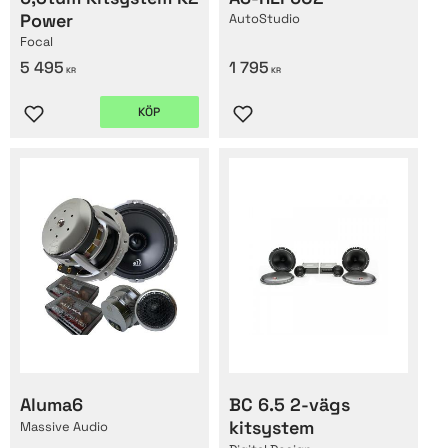
Power
AutoStudio
Focal
5 495
1 795
KR
KR
KÖP
Lägg till i favoriter
Lägg till i favoriter
Aluma6
BC 6.5 2-vägs
kitsystem
Massive Audio