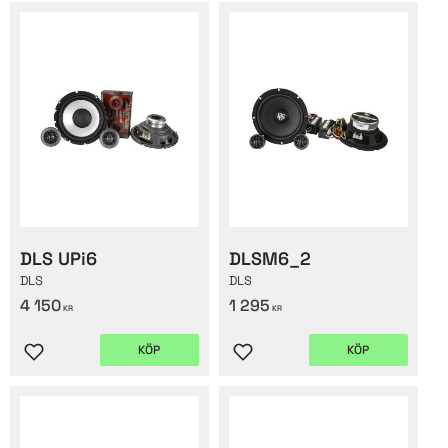
DLS UPi6
DLSM6_2
DLS
DLS
4 150
1 295
KR
KR
KÖP
KÖP
Lägg till i favoriter
Lägg till i favoriter