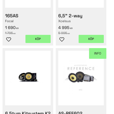
165AS
6,5" 2-way
Focal
Xcelsus
1 690
4 995
KR
KR
1 795
5 995
KR
KR
KÖP
KÖP
Lägg till i favoriter
Lägg till i favoriter
INFO
6,5tum Kitsystem K2
AS-REF602