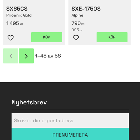
SX65CS
SXE-1750S
Phoenix Gold
Alpine
1 495
790
KR
KR
995
KR
KÖP
KÖP
Lägg till i favoriter
Lägg till i favoriter
1–
48
av
58
Nyhetsbrev
PRENUMERERA