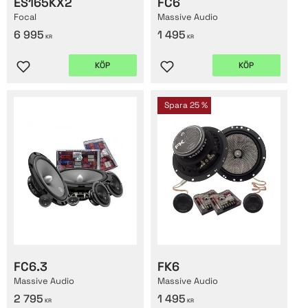
ES165KX2
FC6
Focal
Massive Audio
6 995
1 495
KR
KR
KÖP
KÖP
Lägg till i favoriter
Lägg till i favoriter
Spara
25
%
FC6.3
FK6
Massive Audio
Massive Audio
2 795
1 495
KR
KR