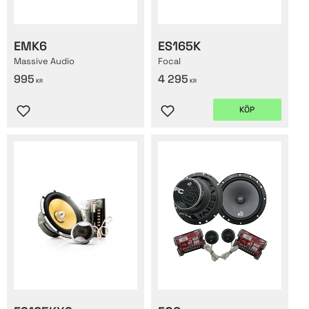
EMK6
ES165K
Massive Audio
Focal
995
4 295
KR
KR
KÖP
Lägg till i favoriter
Lägg till i favoriter