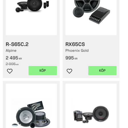
R-S65C.2
RX65CS
Alpine
Phoenix Gold
2 495
995
KR
KR
2 995
KR
KÖP
KÖP
Lägg till i favoriter
Lägg till i favoriter