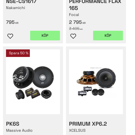
NSE-CS1617
PERFORMANCE FLAX
165
Nakamichi
Focal
795
2 795
KR
KR
3 495
KR
KÖP
KÖP
Lägg till i favoriter
Lägg till i favoriter
Spara
50
%
PK6S
PRIMUM XP6.2
Massive Audio
XCELSUS