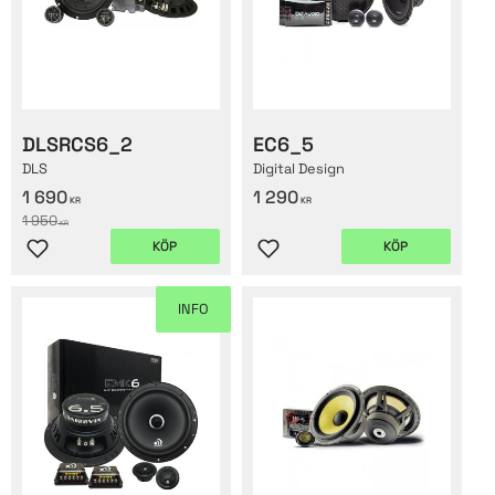
DLSRCS6_2
EC6_5
DLS
Digital Design
1 690
1 290
KR
KR
1 950
KR
KÖP
KÖP
Lägg till i favoriter
Lägg till i favoriter
INFO