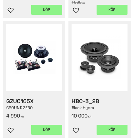
1 995
KR
KÖP
KÖP
Lägg till i favoriter
Lägg till i favoriter
GZUC165X
HBC-3_28
GROUND ZERO
Black Hydra
4 990
10 000
KR
KR
KÖP
KÖP
Lägg till i favoriter
Lägg till i favoriter