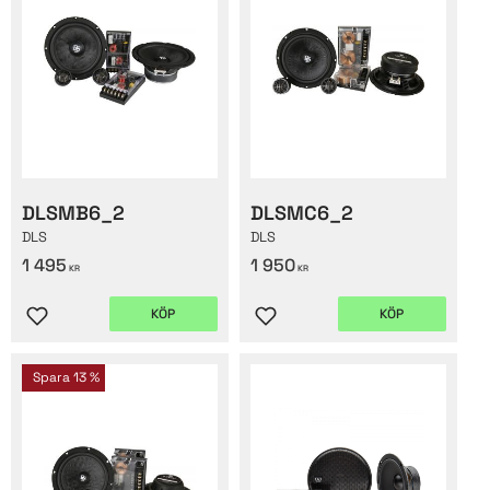
DLSMB6_2
DLSMC6_2
DLS
DLS
1 495
1 950
KR
KR
KÖP
KÖP
Lägg till i favoriter
Lägg till i favoriter
Spara
13
%