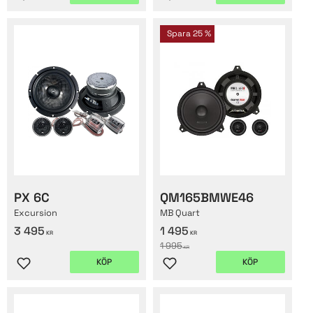
Lägg till i favoriter
Lägg till i favoriter
Spara
25
%
PX 6C
QM165BMWE46
Excursion
MB Quart
3 495
1 495
KR
KR
1 995
KR
KÖP
KÖP
Lägg till i favoriter
Lägg till i favoriter