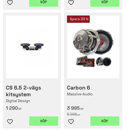
KÖP
KÖP
Lägg till i favoriter
Lägg till i favoriter
Spara
33
%
CS 6.5 2-vägs
Carbon 6
kitsystem
Massive Audio
Digital Design
1 290
3 995
KR
KR
5 995
KR
KÖP
KÖP
Lägg till i favoriter
Lägg till i favoriter