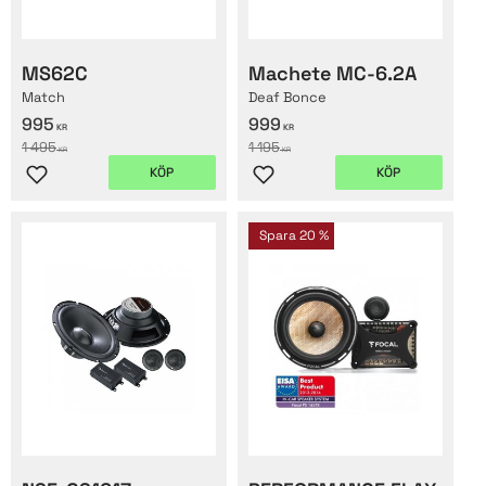
MS62C
Machete MC-6.2A
Match
Deaf Bonce
995
999
KR
KR
1 495
1 195
KR
KR
KÖP
KÖP
Lägg till i favoriter
Lägg till i favoriter
Spara
20
%