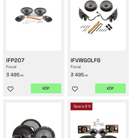
IFP207
IFVWGOLF6
Focal
Focal
3 495
3 495
KR
KR
KÖP
KÖP
Lägg till i favoriter
Lägg till i favoriter
Spara
6
%