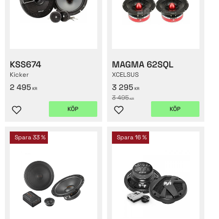
KSS674
MAGMA 62SQL
Kicker
XCELSUS
2 495
3 295
KR
KR
3 495
KR
KÖP
KÖP
Lägg till i favoriter
Lägg till i favoriter
Spara
33
%
Spara
16
%