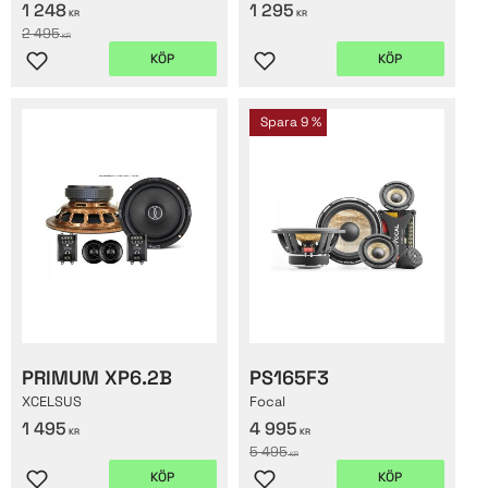
1 248
1 295
KR
KR
2 495
KR
KÖP
KÖP
Lägg till i favoriter
Lägg till i favoriter
Spara
9
%
PRIMUM XP6.2B
PS165F3
XCELSUS
Focal
1 495
4 995
KR
KR
5 495
KR
KÖP
KÖP