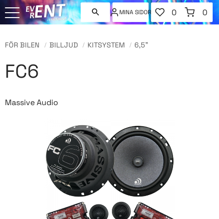
FAVORITER
KUNDVAGN
0
0
MINA SIDOR
ANTAL FAVORI
ANT
Meny
FÖR BILEN
BILLJUD
KITSYSTEM
6,5"
FC6
Massive Audio