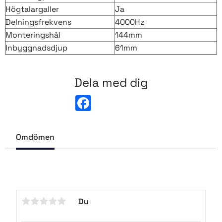
Högtalargaller
Ja
Delningsfrekvens
4000Hz
Monteringshål
144mm
Inbyggnadsdjup
61mm
Dela med dig
F
a
c
e
b
Omdömen
o
o
k
Du