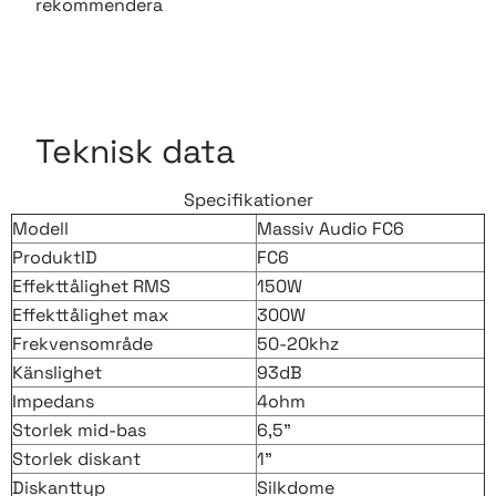
rekommendera
Teknisk data
Specifikationer
Modell
Massiv Audio FC6
ProduktID
FC6
Effekttålighet RMS
150W
Effekttålighet max
300W
Frekvensområde
50-20khz
Känslighet
93dB
Impedans
4ohm
Storlek mid-bas
6,5"
Storlek diskant
1"
Diskanttyp
Silkdome