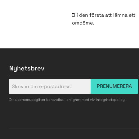
Bli den första att lämna ett
omdöme.
Nyhetsbrev
PRENUMERERA
Dina personuppgifter behandlas i enlighet med vår
integritetspolicy
.