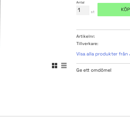
Antal
KÖP
st
Artikelnr
Tillverkare
Visa alla produkter frå
Rutnätsvy
Listvy
Ge ett omdöme!