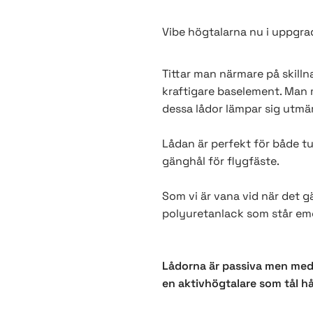
Vibe högtalarna nu i uppgra
Tittar man närmare på skill
kraftigare baselement. Man m
dessa lådor lämpar sig utmärk
Lådan är perfekt för både tu
gänghål för flygfäste.
Som vi är vana vid när det 
polyuretanlack som står emot
Lådorna är passiva men med h
en aktivhögtalare som tål hå