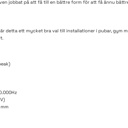
n jobbat på att få till en bättre form för att få ännu bättre
 detta ett mycket bra val till installationer i pubar, gym m
t.
peak)
0.000Hz
xV)
5 mm