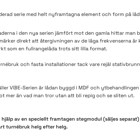
derad serie med helt nyframtagna element och form på låd
naderna i den nya serien jämfört mot den gamla hittar man 
ärker direkt att återgivningen av de låga frekvenserna är kl
t som en fullrangelåda trots sitt lilla format.
rnébruk och fasta installationer tack vare rejäl stativbrunn
gäller VIBE-Serien är lådan byggd i MDF och ytbehandlingen
 mer än vad man tror utan att bli repig och se sliten ut.
jälp av en speciellt framtagen stegmodul (säljes separat) 
rt turnébruk helg efter helg.