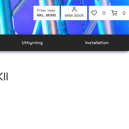
FAVORITER
KUNDVAG
Priser visas
0
0
INKL. MOMS
MINA SIDOR
ANTAL FAVOR
AN
Uthyrning
Installation
II