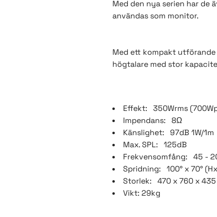
Med den nya serien har de äve
användas som monitor.
Med ett kompakt utförande är
högtalare med stor kapacite
Effekt: 350Wrms (700W
Impendans: 8Ω
Känslighet: 97dB 1W/1m
Max. SPL: 125dB
Frekvensomfång: 45 - 2
Spridning: 100° x 70° (H
Storlek: 470 x 760 x 43
Vikt: 29kg