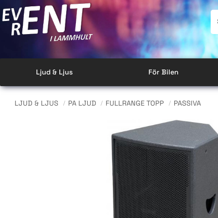
Ljud & Ljus
För Bilen
LJUD & LJUS
PA LJUD
FULLRANGE TOPP
PASSIVA