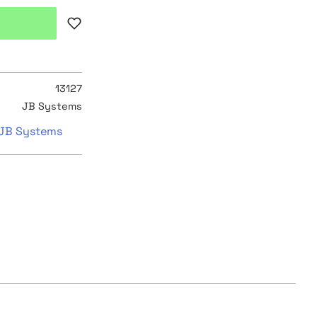
Lägg till i favoriter
13127
JB Systems
n JB Systems