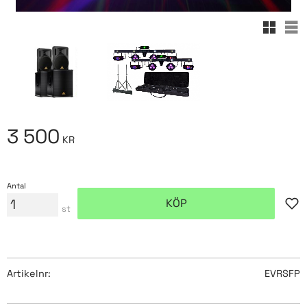
Rutnäts
Lis
3 500
KR
Antal
KÖP
Lägg
st
Artikelnr
EVRSFP