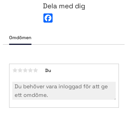
Dela med dig
F
a
c
e
b
Omdömen
o
o
k
Du