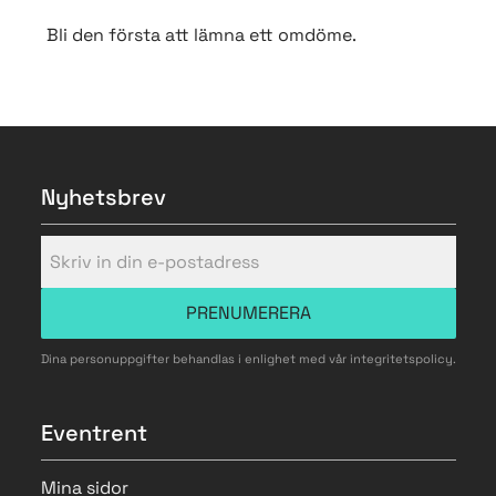
Bli den första att lämna ett omdöme.
Nyhetsbrev
PRENUMERERA
Dina personuppgifter behandlas i enlighet med vår
integritetspolicy
.
Eventrent
Mina sidor