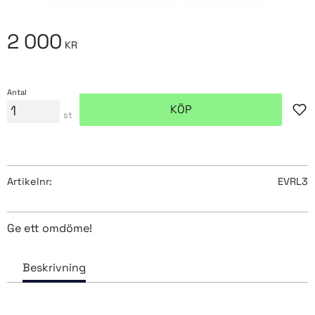
2 000
KR
Antal
KÖP
Lägg
st
Artikelnr
EVRL3
Ge ett omdöme!