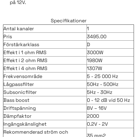
på 12V.
Specifikationer
Antal kanaler
1
Pris
3495.00
Förstärkarklass
D
Effekt i 1 ohm RMS
3000W
Effekt i 2 ohm RMS
1980W
Effekt i 4 ohm RMS
1307W
Frekvensområde
5 - 25 000 Hz
Lågpassfilter
50Hz - 500Hz
Subsonicfilter
5Hz - 30Hz
Bass boost
0 - 12 dB vid 50 Hz
Driftspänning
8V – 16V
Dämpfaktor
2000
Ingångskänslighet
0.2V - 2V
Rekommenderad ström och
35 mm2