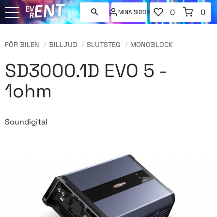
FAVORITER
KUNDVAGN
0
0
MINA SIDOR
ANTAL FAVORI
ANT
Meny
FÖR BILEN
BILLJUD
SLUTSTEG
MONOBLOCK
SD3000.1D EVO 5 -
1ohm
Soundigital