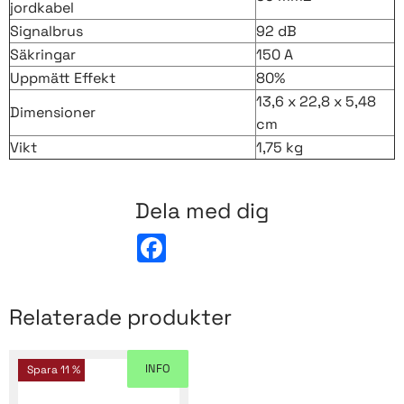
jordkabel
Signalbrus
92 dB
Säkringar
150 A
Uppmätt Effekt
80%
13,6 x 22,8 x 5,48
Dimensioner
cm
Vikt
1,75 kg
Dela med dig
F
a
c
e
b
Relaterade produkter
o
o
k
INFO
Spara
11
%