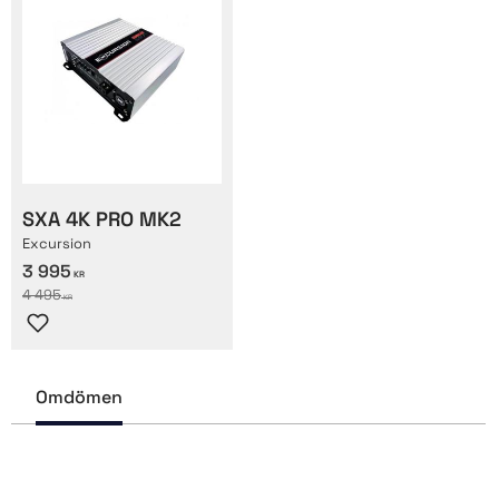
SXA 4K PRO MK2
Excursion
3 995
KR
4 495
KR
Lägg till i favoriter
Omdömen