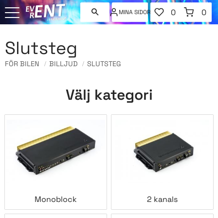
FAVORITER
KUNDVAGN
0
0
MINA SIDOR
ANTAL FAVORI
ANT
Meny
Slutsteg
FÖR BILEN
BILLJUD
SLUTSTEG
Välj kategori
Monoblock
2 kanals