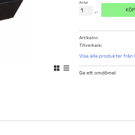
Antal
KÖP
st
Artikelnr
Tillverkare
Visa alla produkter från
Rutnätsvy
Listvy
Ge ett omdöme!