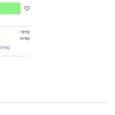
Lägg till i favoriter
13112
SYNQ
 SYNQ