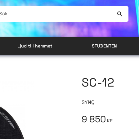
Ljud till hemmet
STUDENTEN
SC-12
SYNQ
9 850
KR