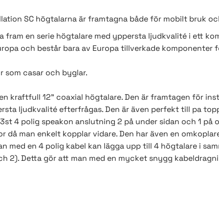
allation SC högtalarna är framtagna både för mobilt bruk och
ta fram en serie högtalare med yppersta ljudkvalité i ett k
 Europa och består bara av Europa tillverkade komponenter 
hör som casar och byglar.
n kraftfull 12" coaxial högtalare. Den är framtagen för inst
sta ljudkvalité efterfrågas. Den är även perfekt till pa top
3st 4 polig speakon anslutning 2 på under sidan och 1 på 
r då man enkelt kopplar vidare. Den har även en omkoplar
 man med en 4 polig kabel kan lägga upp till 4 högtalare i s
på ch 2). Detta gör att man med en mycket snygg kabeldragn