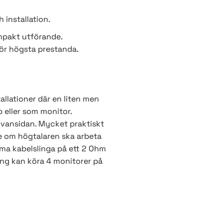
 installation.
ompakt utförande.
för högsta prestanda.
allationer där en liten men
p eller som monitor.
ovansidan. Mycket praktiskt
e om högtalaren ska arbeta
amma kabelslinga på ett 2 Ohm
ing kan köra 4 monitorer på