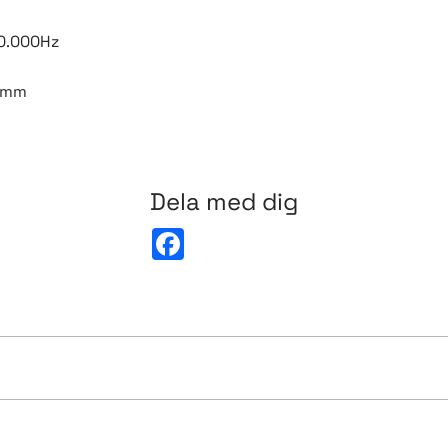
0.000Hz
0 mm
Dela med dig
F
a
c
e
b
o
o
k