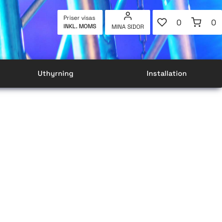
FAVORITER
KUNDVAG
Priser visas
0
0
INKL. MOMS
MINA SIDOR
ANTAL FAVOR
AN
Uthyrning
Installation