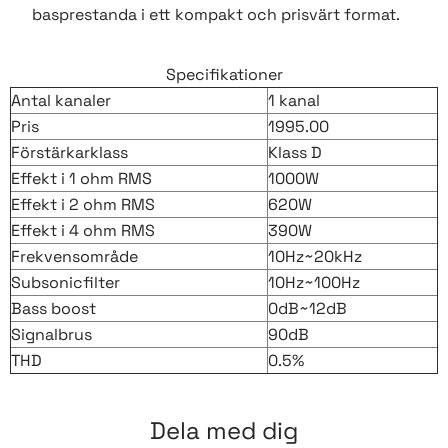
basprestanda i ett kompakt och prisvärt format.
Specifikationer
Antal kanaler
1 kanal
Pris
1995.00
Förstärkarklass
Klass D
Effekt i 1 ohm RMS
1000W
Effekt i 2 ohm RMS
620W
Effekt i 4 ohm RMS
390W
Frekvensområde
10Hz~20kHz
Subsonicfilter
10Hz~100Hz
Bass boost
0dB~12dB
Signalbrus
90dB
THD
0.5%
Dela med dig