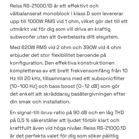
Reiss RS-Z1000.1D är ett effektivt och
välbalanserat monoblock i klass D som levererar
upp till 1000W RMS vid 1 ohm, vilket gör det till ett
utmärkt val för dig som vill driva en kraftig
subwoofer utan att överbelasta ditt elsystem.
Med 620W RMS vid 2 ohm och 390W vid 4 ohm
erbjuder det stor flexibilitet beroende på
konfiguration. Den effektiva konstruktionen
kompletteras av ett brett frekvensomfång från 10
Hz till 20 kHz, tillsammans med ett subsonicfilter
(10–100 Hz) och bass boost (0–12 dB) som gör
det enkelt att skräddarsy basåtergivningen efter
din smak och installation.
En signal-till-brus-ratio på 90 dB och en låg THD
på 0,5 % säkerställer att ljudet förblir klart och
kraftfullt även vid höga nivåer. Reiss RS-Z1000.1D
är det perfekta valet för dig som söker pålitlig