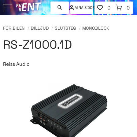
FAVORITER
KUNDVAGN
0
0
MINA SIDOR
ANTAL FAVORI
ANT
Meny
FÖR BILEN
BILLJUD
SLUTSTEG
MONOBLOCK
RS-Z1000.1D
Reiss Audio