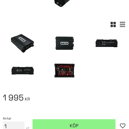
Rutnäts
Lis
1 995
KR
Antal
KÖP
Lägg
st