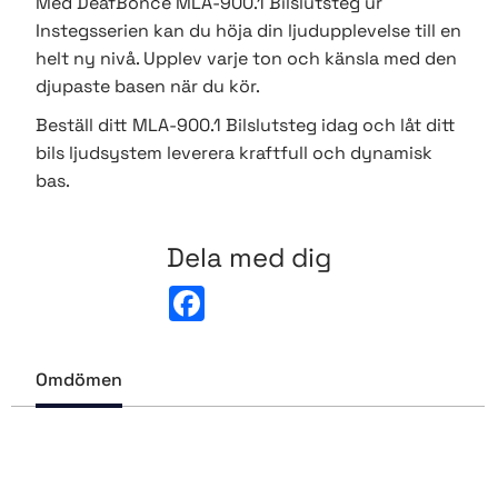
Med DeafBonce MLA-900.1 Bilslutsteg ur
Instegsserien kan du höja din ljudupplevelse till en
helt ny nivå. Upplev varje ton och känsla med den
djupaste basen när du kör.
Beställ ditt MLA-900.1 Bilslutsteg idag och låt ditt
bils ljudsystem leverera kraftfull och dynamisk
bas.
Dela med dig
F
a
c
e
b
Omdömen
o
o
k