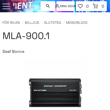
FAVORITER
KUNDVAGN
0
0
MINA SIDOR
ANTAL FAVORI
ANT
Meny
FÖR BILEN
BILLJUD
SLUTSTEG
MONOBLOCK
MLA-900.1
Deaf Bonce