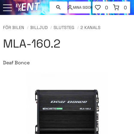
FAVORITER
KUNDVAGN
0
0
MINA SIDOR
ANTAL FAVORI
ANT
Meny
FÖR BILEN
BILLJUD
SLUTSTEG
2 KANALS
MLA-160.2
Deaf Bonce