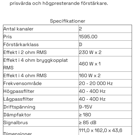
prisvärda och högpresterande förstärkare.
Specifikationer
Antal kanaler
2
Pris
1595.00
Förstärkarklass
D
Effekt i 2 ohm RMS
230 W x 2
Effekt i 4 ohm bryggkopplat
460 W x 1
RMS
Effekt i 4 ohm RMS
160 W x 2
Frekvensområde
20 - 20 000 Hz
Högpassfilter
40 - 400 Hz
Lågpassfilter
40 - 400 Hz
Driftspänning
9-15V
Dämpfaktor
≥ 180
Signalbrus
≥ 85 dB
111,0 x 162,0 x 43,6
Dimensioner