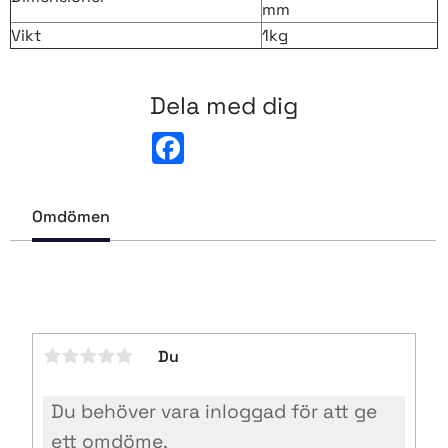
mm
Vikt
1kg
Dela med dig
F
a
c
e
b
Omdömen
o
o
k
Du