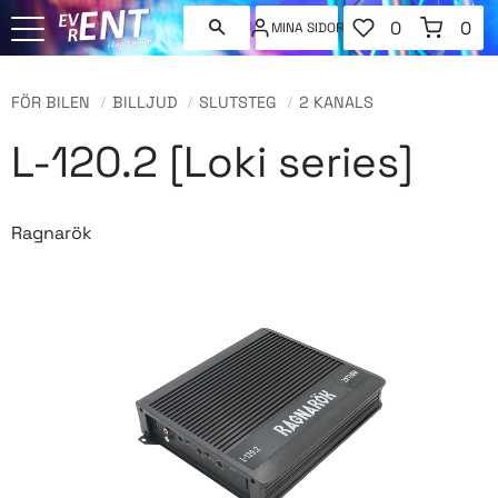
FAVORITER
KUNDVAGN
0
0
MINA SIDOR
ANTAL FAVORI
ANT
Meny
FÖR BILEN
BILLJUD
SLUTSTEG
2 KANALS
L-120.2 [Loki series]
Ragnarök