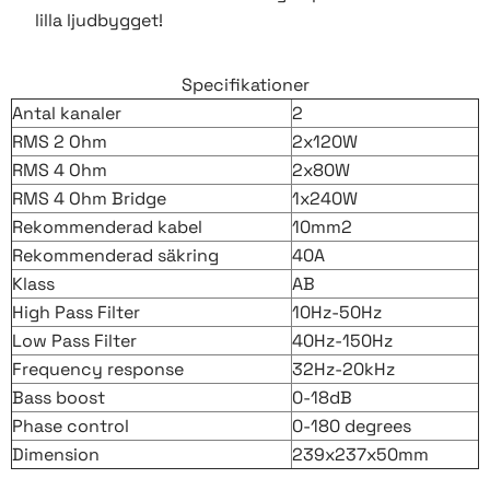
lilla ljudbygget!
Specifikationer
Antal kanaler
2
RMS 2 Ohm
2x120W
RMS 4 Ohm
2x80W
RMS 4 Ohm Bridge
1x240W
Rekommenderad kabel
10mm2
Rekommenderad säkring
40A
Klass
AB
High Pass Filter
10Hz-50Hz
Low Pass Filter
40Hz-150Hz
Frequency response
32Hz-20kHz
Bass boost
0-18dB
Phase control
0-180 degrees
Dimension
239x237x50mm