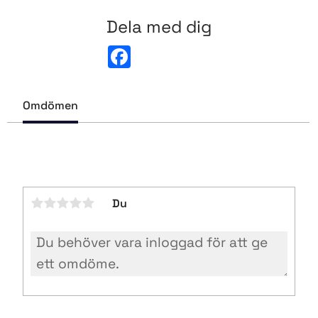
Dela med dig
F
a
c
e
b
Omdömen
o
o
k
Du