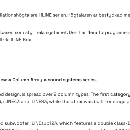
allationshögtalare i iLINE serien.Högtalaren är bestyckad m
va basen som styr hela systemet. Den har flera förprogramer
l via iLINE Box.
new « Column Array » sound systems series.
ked design, is spread over 2 column types. The first categor
23, iLINE43 and iLINE83, while the other was built for stage
ed subwoofer, iLINEsub12A, which features a double class