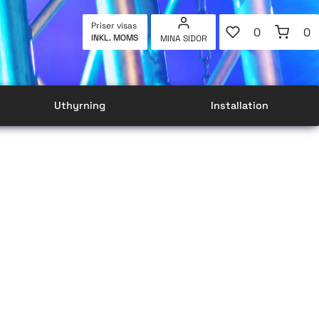
FAVORITER
KUNDVAG
Priser visas
0
0
INKL. MOMS
MINA SIDOR
ANTAL FAVOR
AN
Uthyrning
Installation