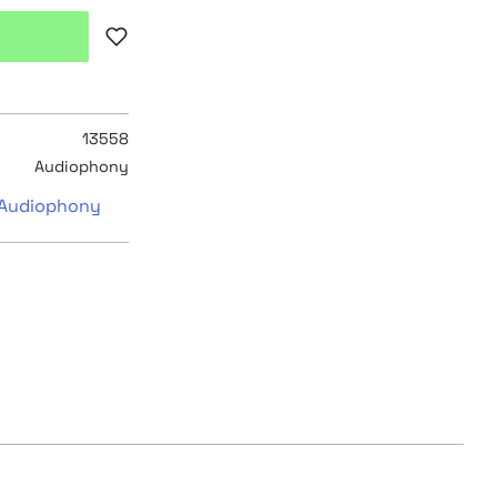
Lägg till i favoriter
13558
Audiophony
n Audiophony