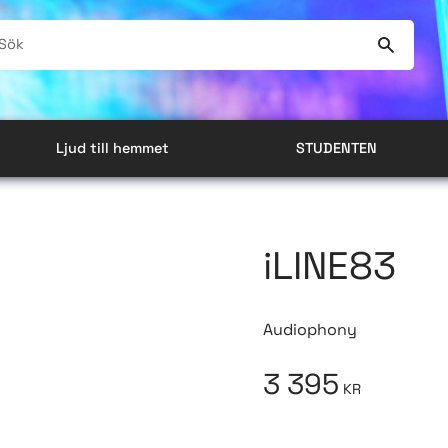
Ljud till hemmet
STUDENTEN
iLINE83
Audiophony
3 395
KR