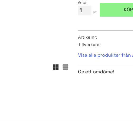
Antal
KÖP
st
Artikelnr
Tillverkare
Visa alla produkter frå
Rutnätsvy
Listvy
Ge ett omdöme!