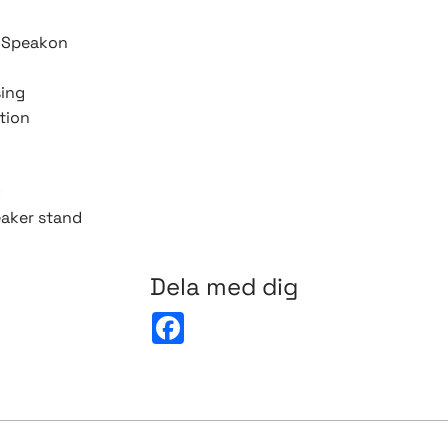
t Speakon
ing
tion
:
aker stand
Dela med dig
F
a
c
e
b
o
o
k