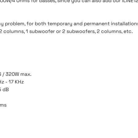
00W/4 Ohms for basses, since you can also add our iLINE12P
y problem, for both temporary and permanent installation
2 columns, 1 subwoofer or 2 subwoofers, 2 columns, etc.
S / 320W max.
z - 17 KHz
5 dB
hms