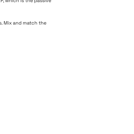
, which is the passive
s. Mix and match the