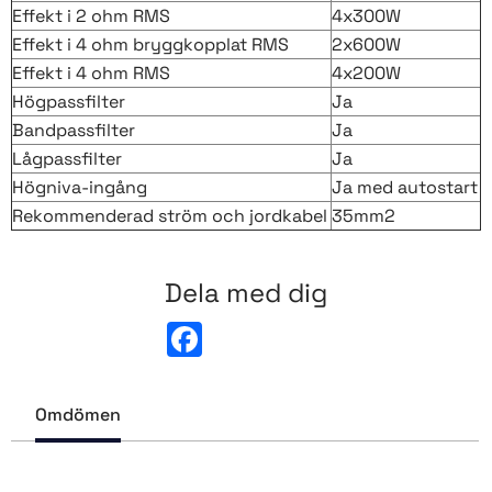
Effekt i 2 ohm RMS
4x300W
Effekt i 4 ohm bryggkopplat RMS
2x600W
Effekt i 4 ohm RMS
4x200W
Högpassfilter
Ja
Bandpassfilter
Ja
Lågpassfilter
Ja
Högniva-ingång
Ja med autostart
Rekommenderad ström och jordkabel
35mm2
Dela med dig
F
a
c
e
b
Omdömen
o
o
k