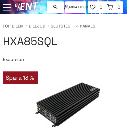
FAVORITER
KUNDVAGN
0
0
MINA SIDOR
ANTAL FAVORI
ANT
Meny
FÖR BILEN
BILLJUD
SLUTSTEG
4 KANALS
HXA85SQL
Excursion
Spara
13
%