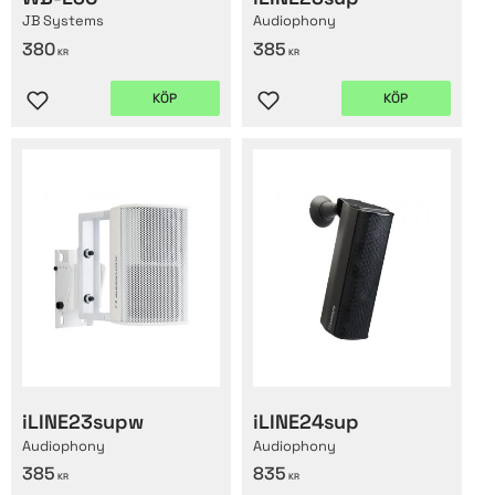
JB Systems
Audiophony
380
385
KR
KR
KÖP
KÖP
Lägg till i favoriter
Lägg till i favoriter
iLINE23supw
iLINE24sup
Audiophony
Audiophony
385
835
KR
KR