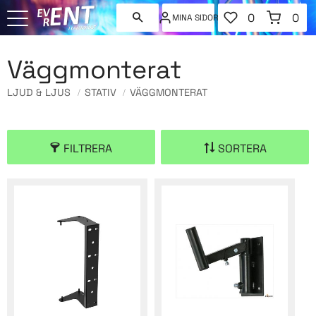
FAVORITER
KUNDVAGN
0
0
MINA SIDOR
ANTAL FAVORI
ANT
Meny
Väggmonterat
LJUD & LJUS
STATIV
VÄGGMONTERAT
FILTRERA
SORTERA