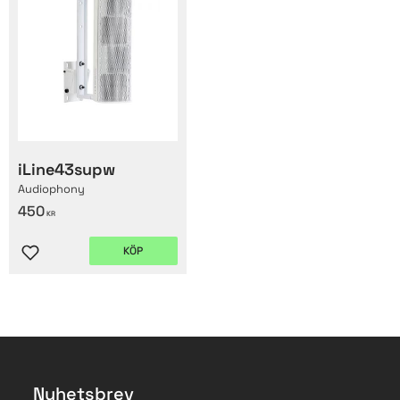
iLine43supw
Audiophony
450
KR
KÖP
Lägg till i favoriter
Nyhetsbrev