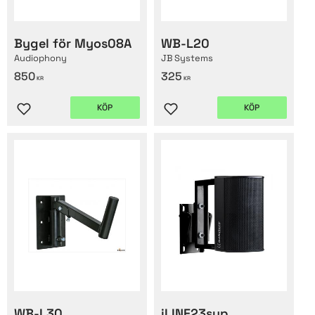
Bygel för Myos08A
WB-L20
Audiophony
JB Systems
850
325
KR
KR
KÖP
KÖP
Lägg till i favoriter
Lägg till i favoriter
WB-L30
iLINE23sup