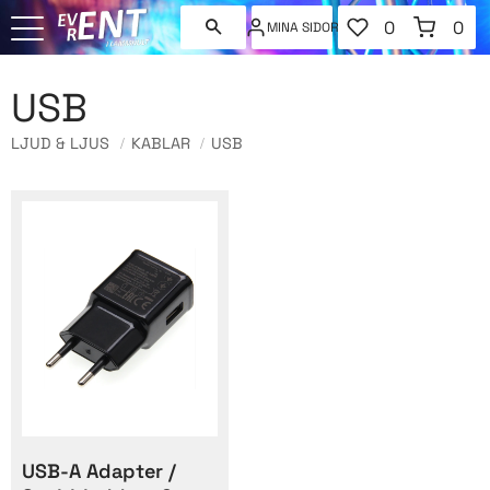
FAVORITER
KUNDVAGN
0
0
MINA SIDOR
ANTAL FAVORI
ANT
Meny
USB
LJUD & LJUS
KABLAR
USB
USB-A Adapter /