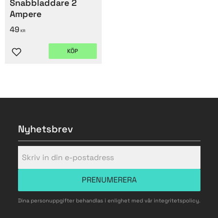
Snabbladdare 2
Ampere
49
KR
KÖP
Lägg till i favoriter
Nyhetsbrev
PRENUMERERA
Dina personuppgifter behandlas i enlighet med vår
integritetspolicy
.