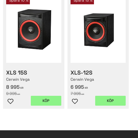
Spara
10
%
Spara
13
%
XLS 15S
XLS-12S
Cerwin Vega
Cerwin Vega
8 995
6 995
KR
KR
9 995
7 995
KR
KR
KÖP
KÖP
Lägg till i favoriter
Lägg till i favoriter