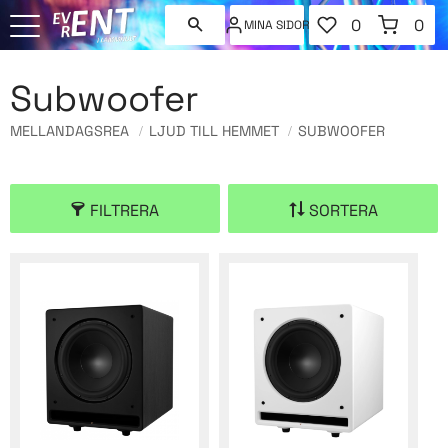
FAVORITER
KUNDVAGN
0
0
MINA SIDOR
ANTAL FAVORI
ANT
Meny
Subwoofer
MELLANDAGSREA
LJUD TILL HEMMET
SUBWOOFER
FILTRERA
SORTERA