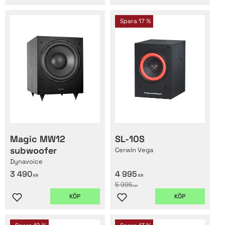
Spara
17
%
Magic MW12
SL-10S
subwoofer
Cerwin Vega
Dynavoice
3 490
4 995
KR
KR
5 995
KR
KÖP
KÖP
Lägg till i favoriter
Lägg till i favoriter