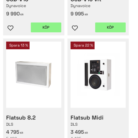
Dynavoice
Dynavoice
9 990
9 995
KR
KR
KÖP
KÖP
Lägg till i favoriter
Lägg till i favoriter
Spara
13
%
Spara
22
%
Flatsub 8.2
Flatsub Midi
DLS
DLS
4 795
3 495
KR
KR