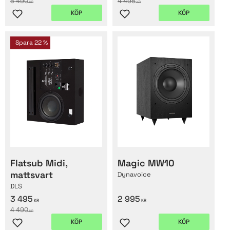
5 490
4 495
KR
KR
KÖP
KÖP
Lägg till i favoriter
Lägg till i favoriter
Spara
22
%
Flatsub Midi,
Magic MW10
mattsvart
Dynavoice
DLS
3 495
2 995
KR
KR
4 490
KR
KÖP
KÖP
Lägg till i favoriter
Lägg till i favoriter