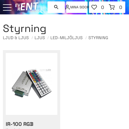
FAVORITER
KUNDVAGN
0
0
MINA SIDOR
ANTAL FAVORI
ANT
Meny
Styrning
LJUD & LJUS
LJUS
LED-MILJÖLJUS
STYRNING
IR-100 RGB