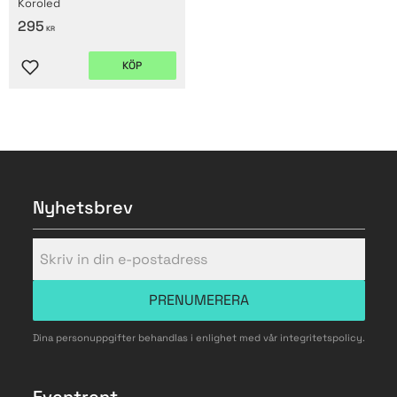
Koroled
295
KR
KÖP
Lägg till i favoriter
Nyhetsbrev
PRENUMERERA
Dina personuppgifter behandlas i enlighet med vår
integritetspolicy
.
Eventrent