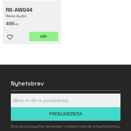
RS-AWG44
Reiss Audio
495
KR
KÖP
Lägg till i favoriter
Nyhetsbrev
PRENUMERERA
Dina personuppgifter behandlas i enlighet med vår
integritetspolicy
.