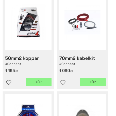
50mm2 koppar
70mm2 kabelkit
4Connect
4Connect
1 195
1 090
KR
KR
KÖP
KÖP
Lägg till i favoriter
Lägg till i favoriter