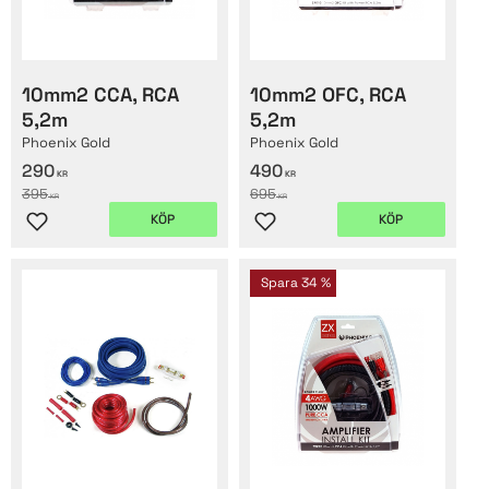
10mm2 CCA, RCA
10mm2 OFC, RCA
5,2m
5,2m
Phoenix Gold
Phoenix Gold
290
490
KR
KR
395
695
KR
KR
KÖP
KÖP
Lägg till i favoriter
Lägg till i favoriter
Spara
34
%