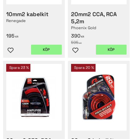
10mm2 kabelkit
20mm2 CCA, RCA
5,2m
Renegade
Phoenix Gold
195
390
KR
KR
595
KR
KÖP
KÖP
Lägg till i favoriter
Lägg till i favoriter
Spara
23
%
Spara
20
%