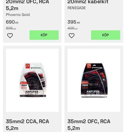
20mm2 OFC, RCA
20mm2 kabelkit
5,2m
RENEGADE
Phoenix Gold
690
395
KR
KR
895
495
KR
KR
KÖP
KÖP
Lägg till i favoriter
Lägg till i favoriter
35mm2 CCA, RCA
35mm2 OFC, RCA
5,2m
5,2m