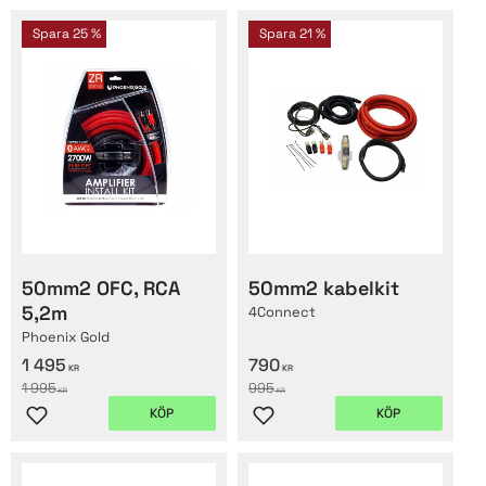
Spara
25
%
Spara
21
%
50mm2 OFC, RCA
50mm2 kabelkit
5,2m
4Connect
Phoenix Gold
1 495
790
KR
KR
1 995
995
KR
KR
KÖP
KÖP
Lägg till i favoriter
Lägg till i favoriter