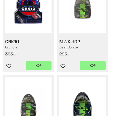
CRK10
MWK-102
Crunch
Deaf Bonce
395
295
KR
KR
KÖP
KÖP
Lägg till i favoriter
Lägg till i favoriter