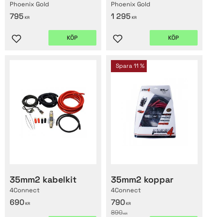
Phoenix Gold
Phoenix Gold
795
1 295
KR
KR
KÖP
KÖP
Lägg till i favoriter
Lägg till i favoriter
Spara
11
%
35mm2 kabelkit
35mm2 koppar
4Connect
4Connect
690
790
KR
KR
890
KR