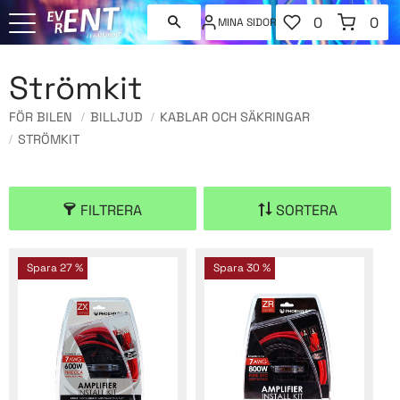
FAVORITER
KUNDVAGN
0
0
MINA SIDOR
ANTAL FAVORI
ANT
Meny
Strömkit
FÖR BILEN
BILLJUD
KABLAR OCH SÄKRINGAR
STRÖMKIT
FILTRERA
SORTERA
Spara
27
%
Spara
30
%