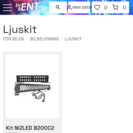
FAVORITER
KUNDVAGN
0
0
MINA SIDOR
ANTAL FAVORI
ANT
Meny
Ljuskit
FÖR BILEN
BILBELYSNING
LJUSKIT
Kit NIZLED B200C2