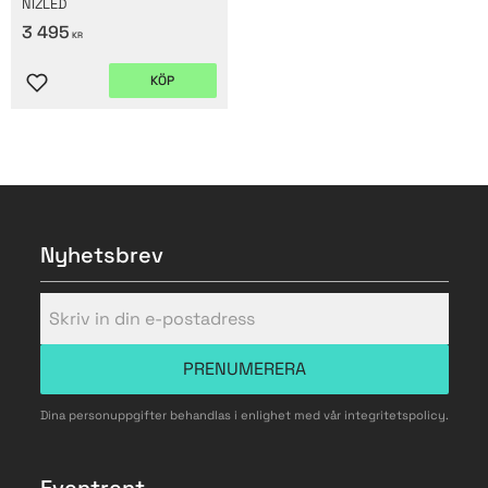
NIZLED
3 495
KR
KÖP
Lägg till i favoriter
Nyhetsbrev
PRENUMERERA
Dina personuppgifter behandlas i enlighet med vår
integritetspolicy
.
Eventrent