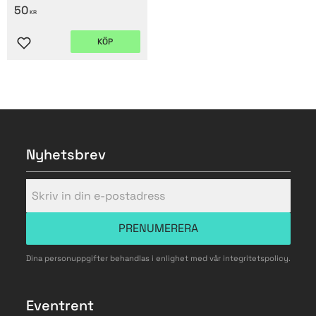
50
KR
KÖP
Lägg till i favoriter
Nyhetsbrev
PRENUMERERA
Dina personuppgifter behandlas i enlighet med vår
integritetspolicy
.
Eventrent