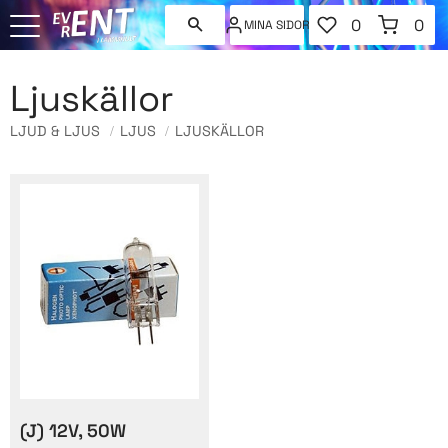
FAVORITER
KUNDVAGN
0
0
MINA SIDOR
ANTAL FAVORI
ANT
Meny
Ljuskällor
LJUD & LJUS
LJUS
LJUSKÄLLOR
(J) 12V, 50W