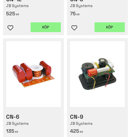
JB Systems
JB Systems
525
75
KR
KR
KÖP
KÖP
Lägg till i favoriter
Lägg till i favoriter
CN-6
CN-9
JB Systems
JB Systems
135
425
KR
KR