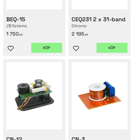
BEQ-15
CEQ231 2 x 31-band
JB Sstems
Citronic
1 750
2 195
KR
KR
KÖP
KÖP
Lägg till i favoriter
Lägg till i favoriter
CN-12
CN-3