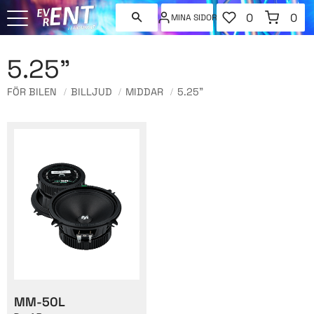
FAVORITER
KUNDVAGN
0
0
MINA SIDOR
ANTAL FAVORI
ANT
Meny
5.25"
FÖR BILEN
BILLJUD
MIDDAR
5.25"
MM-50L