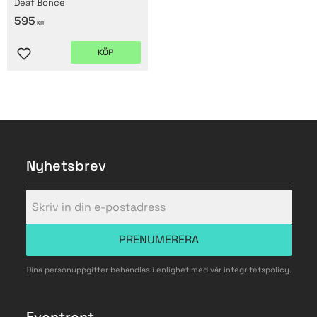
Deaf Bonce
595
KR
KÖP
Lägg till i favoriter
Nyhetsbrev
PRENUMERERA
Dina personuppgifter behandlas i enlighet med vår
integritetspolicy
.