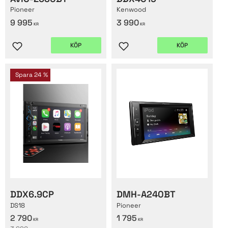
Pioneer
Kenwood
9 995
3 990
KR
KR
KÖP
KÖP
Lägg till i favoriter
Lägg till i favoriter
Spara
24
%
DDX6.9CP
DMH-A240BT
DS18
Pioneer
2 790
1 795
KR
KR