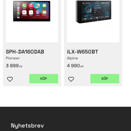
SPH-DA160DAB
iLX-W650BT
Pioneer
Alpine
3 899
4 990
KR
KR
KÖP
KÖP
Lägg till i favoriter
Lägg till i favoriter
Nyhetsbrev