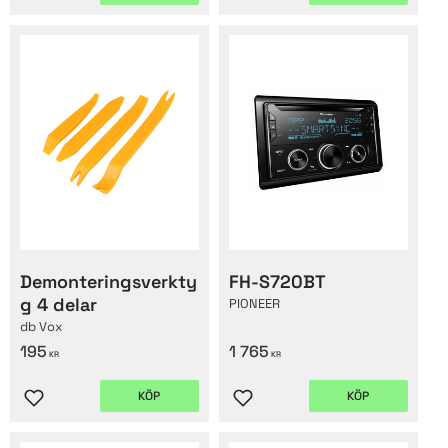
Lägg till i favoriter
Lägg till i favoriter
Demonteringsverkty
FH-S720BT
g 4 delar
PIONEER
db Vox
195
1 765
KR
KR
KÖP
KÖP
Lägg till i favoriter
Lägg till i favoriter