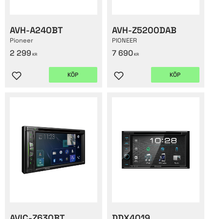
AVH-A240BT
AVH-Z5200DAB
Pioneer
PIONEER
2 299
7 690
KR
KR
KÖP
KÖP
Lägg till i favoriter
Lägg till i favoriter
AVIC-Z630BT
DDX4019