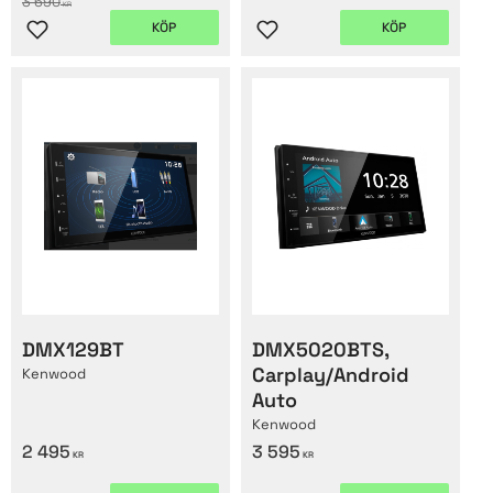
3 690
KR
KÖP
KÖP
Lägg till i favoriter
Lägg till i favoriter
DMX129BT
DMX5020BTS,
Carplay/Android
Kenwood
Auto
Kenwood
2 495
3 595
KR
KR