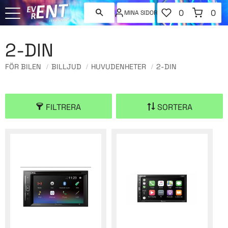
FAVORITER
KUNDVAGN
0
0
MINA SIDOR
ANTAL FAVORI
ANT
Meny
2-DIN
FÖR BILEN
BILLJUD
HUVUDENHETER
2-DIN
FILTRERA
SORTERA