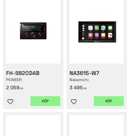
FH-S820DAB
NA3615-W7
PIONEER
Nakamichi
2 059
3 495
KR
KR
KÖP
KÖP
Lägg till i favoriter
Lägg till i favoriter