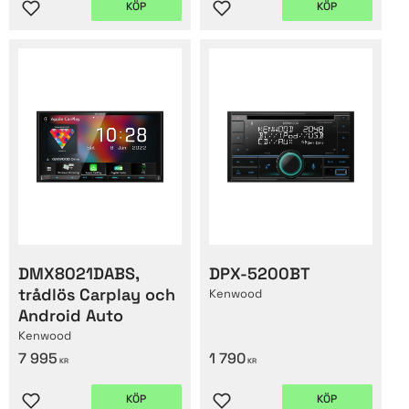
KÖP
KÖP
Lägg till i favoriter
Lägg till i favoriter
DMX8021DABS,
DPX-5200BT
trådlös Carplay och
Kenwood
Android Auto
Kenwood
7 995
1 790
KR
KR
KÖP
KÖP