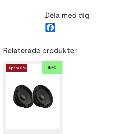
Dela med dig
F
a
c
e
b
Relaterade produkter
o
o
k
INFO
Spara
9
%