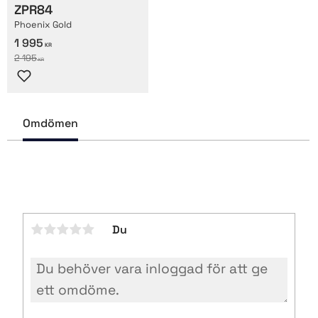
ZPR84
Phoenix Gold
1 995
KR
2 195
KR
Lägg till i favoriter
Omdömen
Du