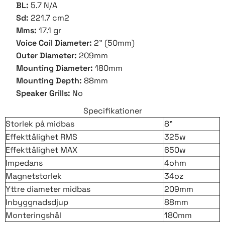
BL:
5.7 N/A
Sd:
221.7 cm2
Mms:
17.1 gr
Voice Coil Diameter:
2” (50mm)
Outer Diameter:
209mm
Mounting Diameter:
180mm
Mounting Depth:
88mm
Speaker Grills:
No
Specifikationer
Storlek på midbas
8"
Effekttålighet RMS
325w
Effekttålighet MAX
650w
Impedans
4ohm
Magnetstorlek
34oz
Yttre diameter midbas
209mm
Inbyggnadsdjup
88mm
Monteringshål
180mm