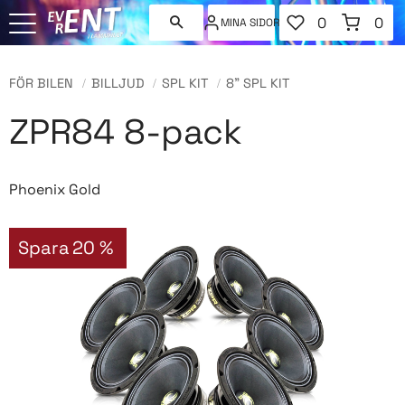
FAVORITER
KUNDVAGN
0
0
MINA SIDOR
ANTAL FAVORI
ANT
Meny
FÖR BILEN
BILLJUD
SPL KIT
8" SPL KIT
ZPR84 8-pack
Phoenix Gold
Spara
20
%