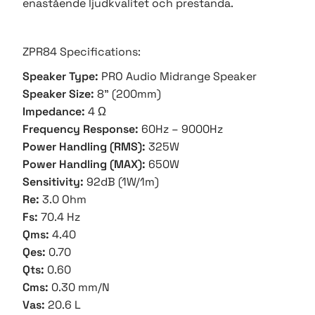
enastående ljudkvalitet och prestanda.
ZPR84 Specifications:
Speaker Type:
PRO Audio Midrange Speaker
Speaker Size:
8” (200mm)
Impedance:
4 Ω
Frequency Response:
60Hz – 9000Hz
Power Handling (RMS):
325W
Power Handling (MAX):
650W
Sensitivity:
92dB (1W/1m)
Re:
3.0 Ohm
Fs:
70.4 Hz
Qms:
4.40
Qes:
0.70
Qts:
0.60
Cms:
0.30 mm/N
Vas:
20.6 L