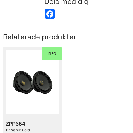
Dela med dig
F
a
c
e
b
Relaterade produkter
o
o
k
INFO
ZPR654
Phoenix Gold