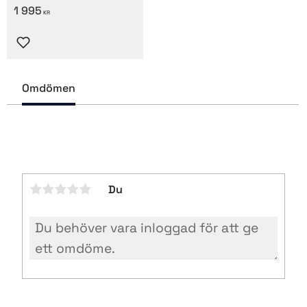
1 995
KR
Lägg till i favoriter
Omdömen
Du