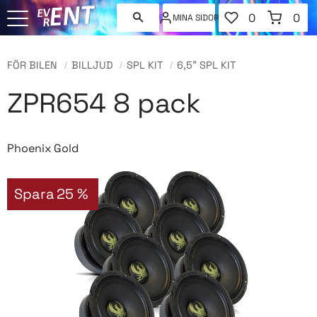
FAVORITER
KUNDVAGN
0
0
MINA SIDOR
ANTAL FAVORI
ANT
Meny
FÖR BILEN
BILLJUD
SPL KIT
6,5" SPL KIT
ZPR654 8 pack
Phoenix Gold
Spara
25
%