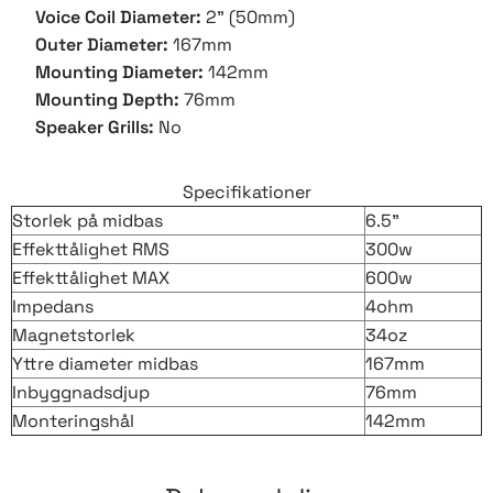
Voice Coil Diameter:
2” (50mm)
Outer Diameter:
167mm
Mounting Diameter:
142mm
Mounting Depth:
76mm
Speaker Grills:
No
Specifikationer
Storlek på midbas
6.5"
Effekttålighet RMS
300w
Effekttålighet MAX
600w
Impedans
4ohm
Magnetstorlek
34oz
Yttre diameter midbas
167mm
Inbyggnadsdjup
76mm
Monteringshål
142mm