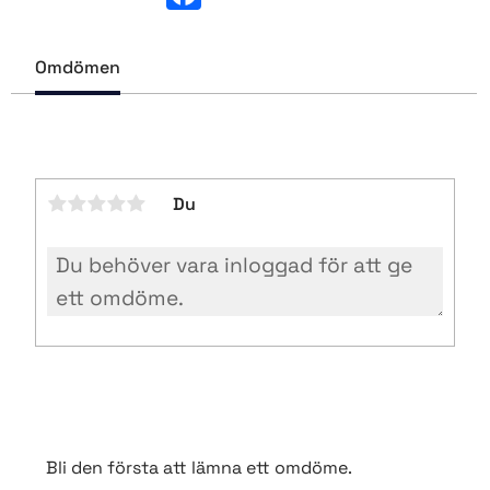
a
c
e
b
Omdömen
o
o
k
Du
Bli den första att lämna ett omdöme.