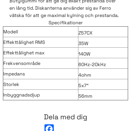
Butylgummi för att ge dig exakt prestanda över
en lång tid. Diskanterna använder sig av Ferro
vätska för att ge maximal kylning och prestanda.
Specifikationer
Modell
Z57CX
Effekttålighet RMS
35W
Effekttålighet max
140W
Frekvensområde
60Hz-20kHz
Impedans
4ohm
Storlek
5x7”
Inbyggnadsdjup
56mm
Dela med dig
F