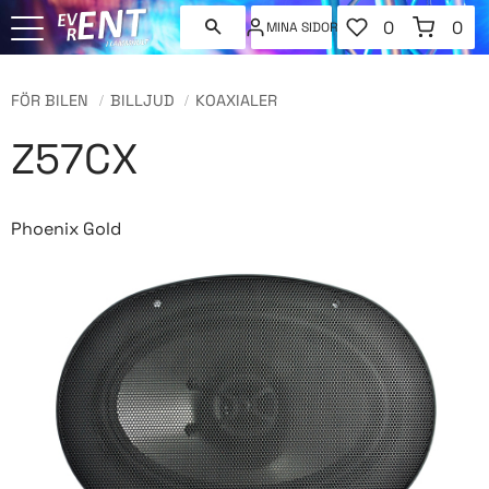
FAVORITER
KUNDVAGN
0
0
MINA SIDOR
ANTAL FAVORI
ANT
Meny
FÖR BILEN
BILLJUD
KOAXIALER
Z57CX
Phoenix Gold