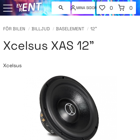
FAVORITER
KUNDVAGN
0
0
MINA SIDOR
ANTAL FAVORI
ANT
Meny
FÖR BILEN
BILLJUD
BASELEMENT
12"
Xcelsus XAS 12"
Xcelsus