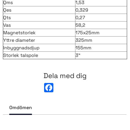
Qms
1,53
Qes
0,329
Qts
0,27
Vas
58,2
Magnetstorlek
175x25mm
Yttre diameter
325mm
Inbyggnadsdjup
155mm
Storlek talspole
3"
Dela med dig
F
a
c
e
b
Omdömen
o
o
k