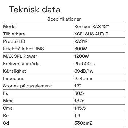
Teknisk data
Specifikationer
Modell
Xcelsus XAS 12"
Tillverkare
XCELSUS AUDIO
ProduktID
XAS12
Effekttålighet RMS
600W
MAX SPL Power
1200W
Frekvensområde
25-500hz
Känslighet
89dB/1w
Impedans
2x4ohm
Storlek på baselement
12"
Fs
30,5
Mms
187g
Cms
145,5
Re
1,6
Sd
530cm2