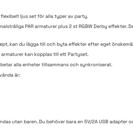
lexibelt ljus set för alla typer av party.
malstråliga PAR armaturer plus 2 st RGBW Derby effekter. D
t, kan du lägga till och byta effekter efter eget önskemål
R armaturer kan kopplas till ett Partyset.
betar alla enheter tillsammans och synkroniserat.
vända är:
ändas utan baren. Du behöver bara en 5V/2A USB adapter o