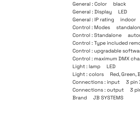
General : Color black
General : Display LED
General : IP rating indoor
Control : Modes standalon
Control : Standalone auto
Control : Type included r
Control : upgradable soft
Control : maximum DMX ch
Light : lamp LED
Light : colors Red, Green, 
Connections : input 3 pin X
Connections : output 3 pin
Brand JB SYSTEMS