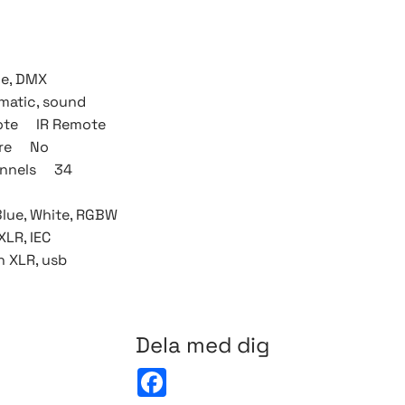
e, DMX
matic, sound
emote IR Remote
ware No
annels 34
Blue, White, RGBW
LR, IEC
 XLR, usb
Dela med dig
F
a
c