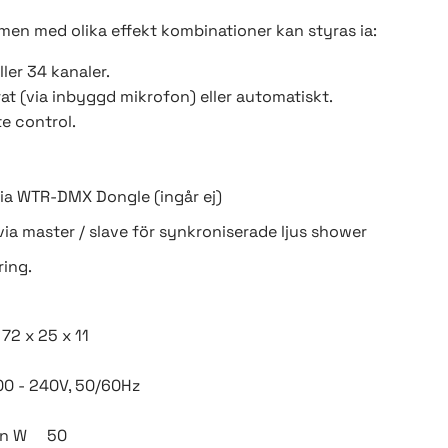
en med olika effekt kombinationer kan styras ia:
ller 34 kanaler.
at (via inbyggd mikrofon) eller automatiskt.
e control.
ia WTR-DMX Dongle (ingår ej)
via master / slave för synkroniserade ljus shower
ring.
72 x 25 x 11
0 - 240V, 50/60Hz
ion W 50