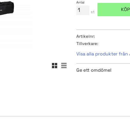
Antal
KÖP
st
Artikelnr
Tillverkare
Visa alla produkter frå
Rutnätsvy
Listvy
Ge ett omdöme!