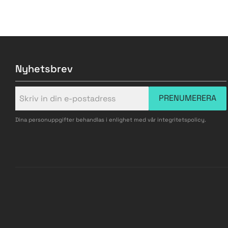
Nyhetsbrev
PRENUMERERA
Dina personuppgifter behandlas i enlighet med vår
integritetspolicy
.