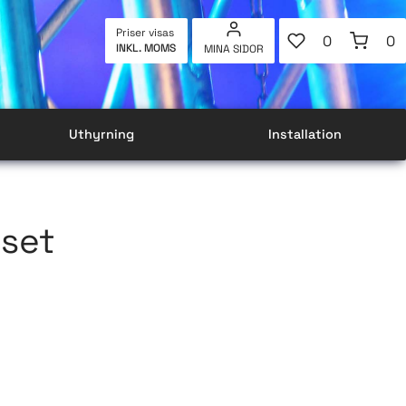
FAVORITER
KUNDVAG
Priser visas
0
0
INKL. MOMS
MINA SIDOR
ANTAL FAVOR
AN
Uthyrning
Installation
set