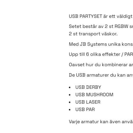
USB PARTYSET är ett väldigt f
Setet består av 2 st RGBW s
2 st transport väskor.
Med JB Systems unika konsep
Upp till 6 olika effekter / PA
Oavset hur du kombinerar ar
De USB armaturer du kan an
USB DERBY
USB MUSHROOM
USB LASER
USB PAR
Varje armatur kan även anv