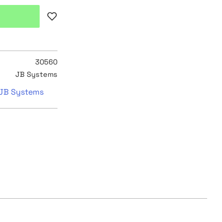
Lägg till i favoriter
30560
JB Systems
n JB Systems