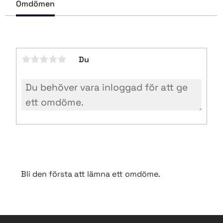
Omdömen
o
o
k
Du
Bli den första att lämna ett omdöme.