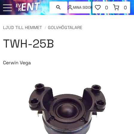
FAVORITER
KUNDVAGN
0
0
MINA SIDOR
ANTAL FAVORI
ANT
Meny
LJUD TILL HEMMET
GOLVHÖGTALARE
TWH-25B
Cerwin Vega