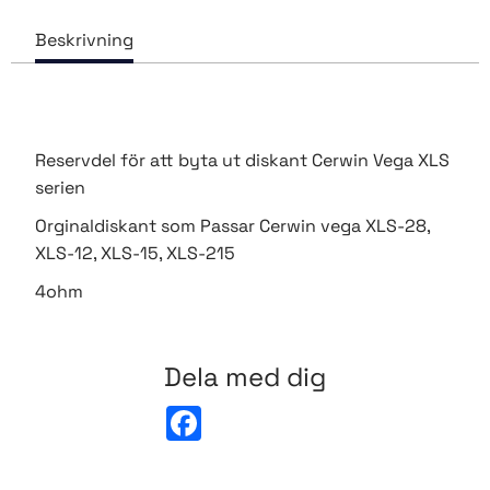
Reservdel för att byta ut diskant Cerwin Vega XLS
serien
Orginaldiskant som Passar Cerwin vega XLS-28,
XLS-12, XLS-15, XLS-215
4ohm
Dela med dig
F
a
c
e
b