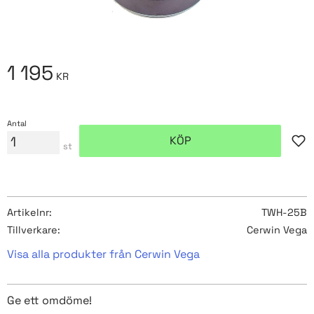
1 195
KR
Antal
KÖP
Lägg
st
Artikelnr
TWH-25B
Tillverkare
Cerwin Vega
Visa alla produkter från Cerwin Vega
Ge ett omdöme!