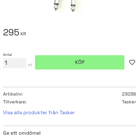
295
KR
Antal
KÖP
Lägg
st
Artikelnr
23038
Tillverkare
Tasker
Visa alla produkter från Tasker
Ge ett omdöme!