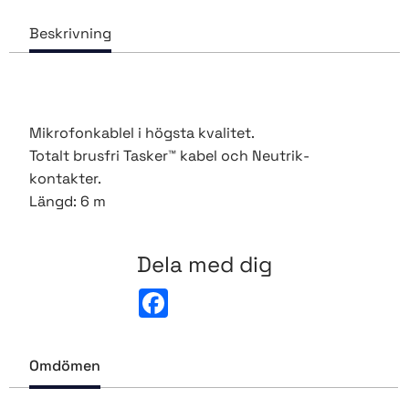
Mikrofonkablel i högsta kvalitet.
Totalt brusfri Tasker™ kabel och Neutrik-
kontakter.
Längd: 6 m
Dela med dig
F
a
c
e
b
Omdömen
o
o
k