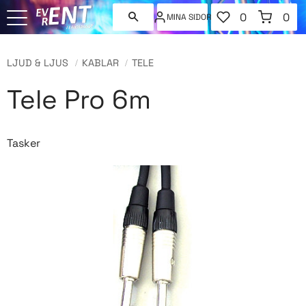
FAVORITER
KUNDVAGN
0
0
MINA SIDOR
ANTAL FAVORI
ANT
Meny
LJUD & LJUS
KABLAR
TELE
Tele Pro 6m
Tasker