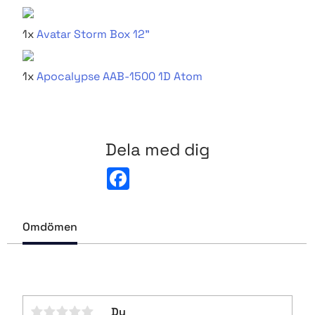
1x
Avatar Storm Box 12"
1x
Apocalypse AAB-1500 1D Atom
Dela med dig
F
a
c
e
b
Omdömen
o
o
k
Du