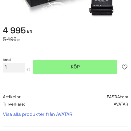
Nedsatt pris:
4 995
KR
Ordinarie pris:
5 495
KR
Antal
KÖP
Lägg
st
Artikelnr
EASDAtom
Tillverkare
AVATAR
Visa alla produkter från AVATAR