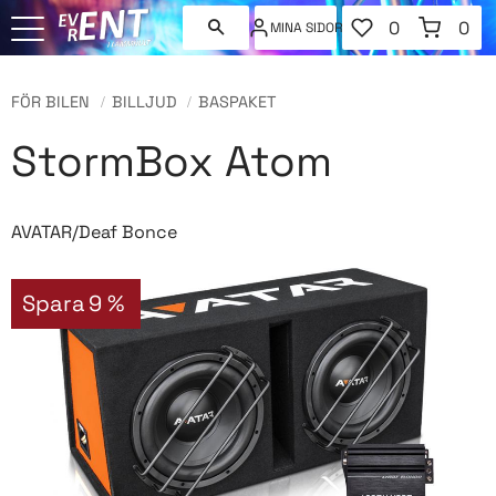
FAVORITER
KUNDVAGN
0
0
MINA SIDOR
ANTAL FAVORI
ANT
Meny
FÖR BILEN
BILLJUD
BASPAKET
StormBox Atom
AVATAR/Deaf Bonce
Spara
9
%