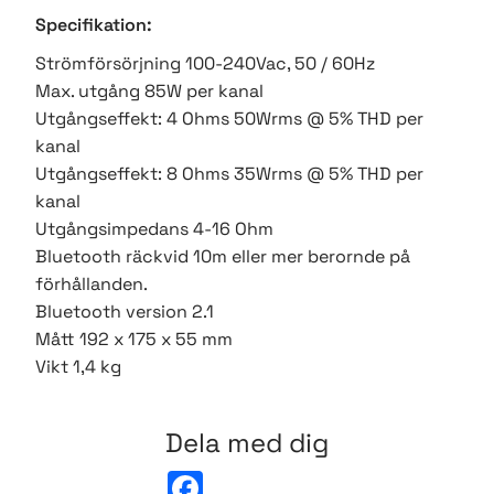
Specifikation:
Strömförsörjning 100-240Vac, 50 / 60Hz
Max. utgång 85W per kanal
Utgångseffekt: 4 Ohms 50Wrms @ 5% THD per
kanal
Utgångseffekt: 8 Ohms 35Wrms @ 5% THD per
kanal
Utgångsimpedans 4-16 Ohm
Bluetooth räckvid 10m eller mer berornde på
förhållanden.
Bluetooth version 2.1
Mått 192 x 175 x 55 mm
Vikt 1,4 kg
Dela med dig
F