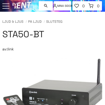
FAVORITER
KUNDVAGN
0
0
MINA SIDOR
ANTAL FAVORI
ANT
Meny
LJUD & LJUS
PA LJUD
SLUTSTEG
STA50-BT
av:link