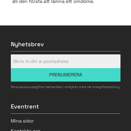
Bli den första att lämna ett omdöme.
Nyhetsbrev
PRENUMERERA
Dina personuppgifter behandlas i enlighet med vår
integritetspolicy
.
Eventrent
Mina sidor
Kontakta oss